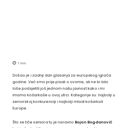
1
min.
Došao je i zadnji dan glasanja za europskog igrača
godine. Već smo prije pisali o ovome, ali ne bi bilo
loše podsjetiti još jednom našu javnost kako i mi
imamo košarkaše u ovoj utrci. Kategorije su: najbolji u
seniorskoj konkurenciji i najbolji mladi košarkaš
Europe.
Što se tiče seniora tu je naravno
Bojan Bogdanović