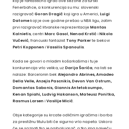
koji je fantastično igrao ove sezone za turski
Fenerbahce, a konkurencija su mu: slovenski
razigravač
Goran Dragič
koji igra u Americi,
Luigi
Datome
koji je ove godine prešao u NBA ligu, zatim
prvi razigravač litvanske reprezentacije
Mantas
Kalnietis
, centri
Marc Gasol
,
Nenad Krstić
i
Nikola
Vučević
, francuski fantazist
Tony Parker
te bekovi
Petri Kopponen
i
Vassilis Spanoulis
.
Kada se govori o mladim košarkašima i tu je
konkurencija vrlo velika, uz
Darija Šarića
, na listi se
nalaze: Barcelonin bek
Alejandro Abrines, Amadeo
Della Velle, Anzejis Pascnikis, Devon Van Ostrum,
Domantas Sabonis, Giannis Antetokoumpo,
Kenan Spiahi, Ludvig Hakanson, Mateusz Ponitka,
Rasmus Larsen
i
Vasilije Micić
.
Obje kategorije su krcate odličnim igračima i borba
za prestižnu titulu biti će sigurno vrlo napeta. Uskoro
će se saznati tko je najbolji igrač, a tko ima najveću