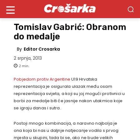
Tomislav Gabrić: Obranom
do medalje
By
Editor Crosarka
2 srpnja, 2013
2
min.
Pobjedom protiv Argentine
U19 Hrvatska
reprezentacija je osigurala ulazak među osam
reprezentacija svijeta, a koji su joj mogući protivnici u
borbi za medalje biti će jasnije nakon utakmica koje
se igraju danas i sutra.
Postoji mnogo kombinacija, a naravno najbolja je
ona koja bi nas u daljnje natjecanje vodila s prvog
mjesta u skupini, tada bi se, ako ne bude velikih