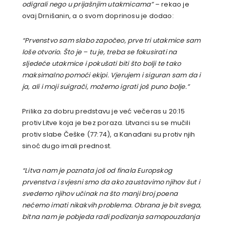
odigrali nego u prijašnjim utakmicama”
– rekao je
ovaj Drnišanin, a o svom doprinosu je dodao:
“Prvenstvo sam slabo započeo, prve tri utakmice sam
loše otvorio. Što je – tu je, treba se fokusirati na
sljedeće utakmice i pokušati biti što bolji te tako
maksimalno pomoći ekipi. Vjerujem i siguran sam da i
ja, ali i moji suigrači, možemo igrati još puno bolje.”
Prilika za dobru predstavu je već večeras u 20:15
protiv Litve koja je bez poraza. Litvanci su se mučili
protiv slabe Češke (77:74), a Kanađani su protiv njih
sinoć dugo imali prednost.
“Litva nam je poznata još od finala Europskog
prvenstva i svjesni smo da ako zaustavimo njihov šut i
svedemo njihov učinak na što manji broj poena
nećemo imati nikakvih problema. Obrana je bit svega,
bitna nam je pobjeda radi podizanja samopouzdanja