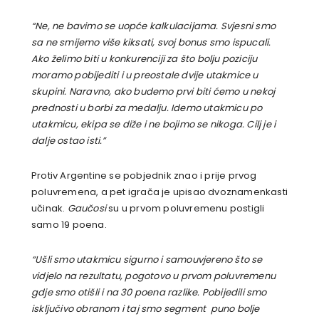
“Ne, ne bavimo se uopće kalkulacijama. Svjesni smo
sa ne smijemo više kiksati, svoj bonus smo ispucali.
Ako želimo biti u konkurenciji za što bolju poziciju
moramo pobijediti i u preostale dvije utakmice u
skupini. Naravno, ako budemo prvi biti ćemo u nekoj
prednosti u borbi za medalju. Idemo utakmicu po
utakmicu, ekipa se diže i ne bojimo se nikoga. Cilj je i
dalje ostao isti.”
Protiv Argentine se pobjednik znao i prije prvog
poluvremena, a pet igrača je upisao dvoznamenkasti
učinak.
Gaučosi
su u prvom poluvremenu postigli
samo 19 poena.
“Ušli smo utakmicu sigurno i samouvjereno što se
vidjelo na rezultatu, pogotovo u prvom poluvremenu
gdje smo otišli i na 30 poena razlike. Pobijedili smo
isključivo obranom i taj smo segment puno bolje