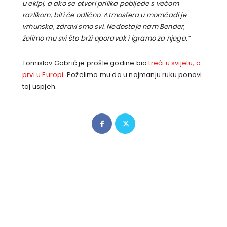
u ekipi, a ako se otvori prilika pobijede s većom
razlikom, biti će odlično. Atmosfera u momčadi je
vrhunska, zdravi smo svi. Nedostaje nam Bender,
želimo mu svi što brži oporavak i igramo za njega.”
Tomislav Gabrić je prošle godine bio
treći u svijetu, a
prvi u Europi
. Poželimo mu da u najmanju ruku ponovi
taj uspjeh.