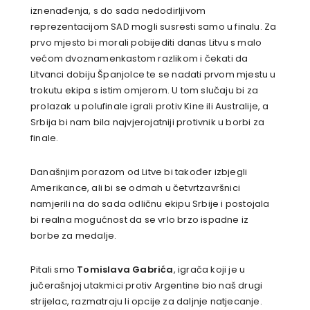
iznenađenja, s do sada nedodirljivom
reprezentacijom SAD mogli susresti samo u finalu. Za
prvo mjesto bi morali pobijediti danas Litvu s malo
većom dvoznamenkastom razlikom i čekati da
Litvanci dobiju Španjolce te se nadati prvom mjestu u
trokutu ekipa s istim omjerom. U tom slučaju bi za
prolazak u polufinale igrali protiv Kine ili Australije, a
Srbija bi nam bila najvjerojatniji protivnik u borbi za
finale.
Današnjim porazom od Litve bi također izbjegli
Amerikance, ali bi se odmah u četvrtzavršnici
namjerili na do sada odličnu ekipu Srbije i postojala
bi realna mogućnost da se vrlo brzo ispadne iz
borbe za medalje.
Pitali smo
Tomislava Gabrića
, igrača koji je u
jučerašnjoj utakmici protiv Argentine bio naš drugi
strijelac, razmatraju li opcije za daljnje natjecanje.