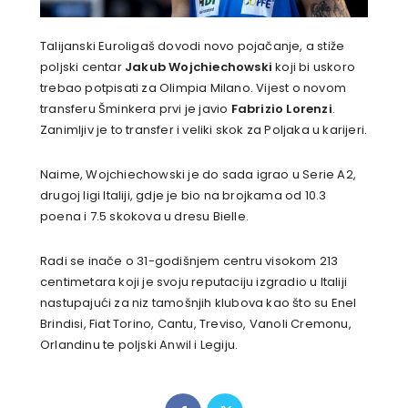
Talijanski Euroligaš dovodi novo pojačanje, a stiže
poljski centar
Jakub Wojchiechowski
koji bi uskoro
trebao potpisati za Olimpia Milano. Vijest o novom
transferu Šminkera prvi je javio
Fabrizio Lorenzi
.
Zanimljiv je to transfer i veliki skok za Poljaka u karijeri.
Naime, Wojchiechowski je do sada igrao u Serie A2,
drugoj ligi Italiji, gdje je bio na brojkama od 10.3
poena i 7.5 skokova u dresu Bielle.
Radi se inače o 31-godišnjem centru visokom 213
centimetara koji je svoju reputaciju izgradio u Italiji
nastupajući za niz tamošnjih klubova kao što su Enel
Brindisi, Fiat Torino, Cantu, Treviso, Vanoli Cremonu,
Orlandinu te poljski Anwil i Legiju.