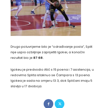
Drugo poluvrijeme bilo je “odrađivanje posla”, Split
nije uspio ozbiljnije zaprijetiti Igokei, a konačni
rezultat bio je
87:68.
Igokeu je predvodio Atić s 15 poena i 7 asistencija, u
redovima Splita istaknuo se Čampara s 13 poena.
Igokea je sada na omjeru 13:3, dok Splićani imaju 5
slavlja u 17 dvoboja.