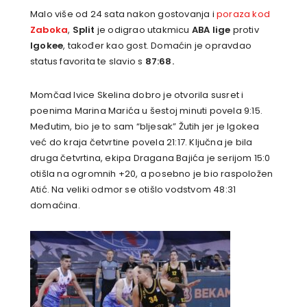
Malo više od 24 sata nakon gostovanja i
poraza kod
Zaboka
,
Split
je odigrao utakmicu
ABA lige
protiv
Igokee
, također kao gost. Domaćin je opravdao
status favorita te slavio s
87:68.
Momčad Ivice Skelina dobro je otvorila susret i
poenima Marina Marića u šestoj minuti povela 9:15.
Međutim, bio je to sam “bljesak” Žutih jer je Igokea
već do kraja četvrtine povela 21:17. Ključna je bila
druga četvrtina, ekipa Dragana Bajića je serijom 15:0
otišla na ogromnih +20, a posebno je bio raspoložen
Atić. Na veliki odmor se otišlo vodstvom 48:31
domaćina.