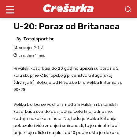
U-20: Poraz od Britanaca
By
Totalsport.hr
14 srpnja, 2012
Less than 1
min.
Hrvatski košarkaši do 20 godina upisali su poraz u 2.
kolu skupine C Europskog prvenstva u Bugarskoj
(divizija B). Bolja je od Hrvatske bila Velika Britanija sa
90-78.
Velika borba se vodila između hrvatskih i britanskih
košarkaša sve do posljednje četvrtine, odnosno,
zadnjih nekoliko minuta. No, tada je Velika Britanija
pokazala i više znanja i smirenosti, te je minutu i pol
prije kraja otišla i na plus od 10 poena, što je dakako