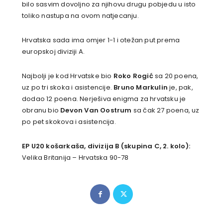
bilo sasvim dovoljno za njihovu drugu pobjedu u isto
toliko nastupa na ovom natjecanju.
Hrvatska sada ima omjer 1-1 i otežan put prema
europskoj diviziji A.
Najbolji je kod Hrvatske bio
Roko Rogić
sa 20 poena,
uz po tri skoka i asistencije.
Bruno Markulin
je, pak,
dodao 12 poena. Nerješiva enigma za hrvatsku je
obranu bio
Devon Van Oostrum
sa čak 27 poena, uz
po pet skokova i asistencija.
EP U20 košarkaša, divizija B (skupina C, 2. kolo):
Velika Britanija – Hrvatska 90-78