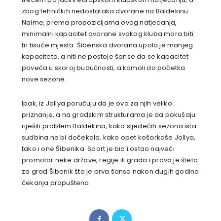
zbog tehničkih nedostataka dvorane na Baldekinu.
Naime, prema propozicijama ovog natjecanja,
minimalni kapacitet dvorane svakog kluba mora biti
tri tisuće mjesta. Šibenska dvorana upola je manjeg
kapaciteta, a niti ne postoje šanse da se kapacitet
poveća u skoroj budućnosti, a kamoli do početka
nove sezone.
Ipak, iz Jollya poručuju da je ovo za njih veliko
priznanje, a na gradskim strukturama je da pokušaju
riješiti problem Baldekina, kako sljedećih sezona ista
sudbina ne bi dočekala, kako opet košarkaše Jollya,
tako i one Šibenika. Sport je bio i ostao najveći
promotor neke države, regije ili grada i prava je šteta
za grad Šibenik što je prva šansa nakon dugih godina
čekanja propuštena.