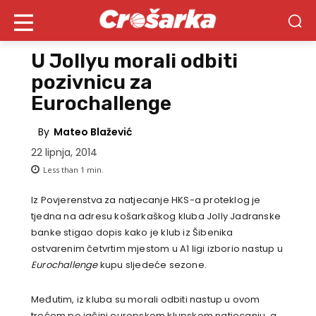
U Jollyu morali odbiti
pozivnicu za
Eurochallenge
By
Mateo Blažević
22 lipnja, 2014
Less than 1
min.
Iz Povjerenstva za natjecanje HKS-a proteklog je
tjedna na adresu košarkaškog kluba Jolly Jadranske
banke stigao dopis kako je klub iz Šibenika
ostvarenim četvrtim mjestom u A1 ligi izborio nastup u
Eurochallenge
kupu sljedeće sezone.
Međutim, iz kluba su morali odbiti nastup u ovom
trećem po jačini europskom klupskom natjecanju, a