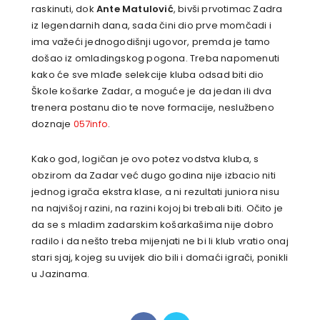
raskinuti, dok
Ante Matulović
, bivši prvotimac Zadra
iz legendarnih dana, sada čini dio prve momčadi i
ima važeći jednogodišnji ugovor, premda je tamo
došao iz omladingskog pogona. Treba napomenuti
kako će sve mlađe selekcije kluba odsad biti dio
Škole košarke Zadar, a moguće je da jedan ili dva
trenera postanu dio te nove formacije, neslužbeno
doznaje
057info
.
Kako god, logičan je ovo potez vodstva kluba, s
obzirom da Zadar već dugo godina nije izbacio niti
jednog igrača ekstra klase, a ni rezultati juniora nisu
na najvišoj razini, na razini kojoj bi trebali biti. Očito je
da se s mladim zadarskim košarkašima nije dobro
radilo i da nešto treba mijenjati ne bi li klub vratio onaj
stari sjaj, kojeg su uvijek dio bili i domaći igrači, ponikli
u Jazinama.