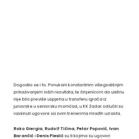
Dogodilo se i to. Ponukani konstantnim višegodišnjim
prikazivanjem loših rezultata, te činjenicom da uistinu
nije bilo previše uspjeha u transferu igrača iz
juniorske u seniorsku momčad, u KK Zadar odlučili su
raskinuti ugovore sa svim trenerima mlađih uzrasta.
Roko Giergia
,
Rudolf Tičina
,
Petar Popović
,
Ivan
Barančić
i
Denis Pleslić
su ti kojima su ugovori