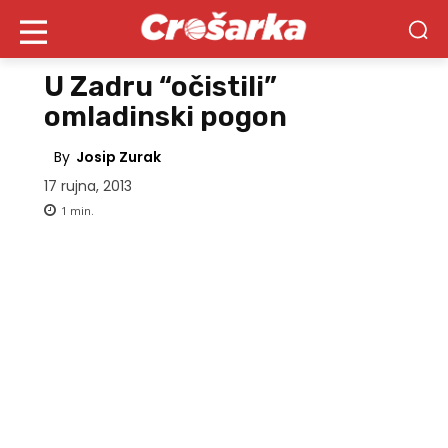
U Zadru “očistili”
omladinski pogon
By
Josip Zurak
17 rujna, 2013
1
min.