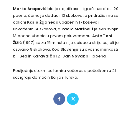
Marko Arapović
bio je najefikasniji igrač susreta s 20
poena, čemu je dodao i 10 skokova, a pridružio mu se
odlični
Karlo Žganec
s ubačenih 17 koševa i
uhvaćenih 14 skokova, a
Paolo Marinelli
je svih svojih
13 poena ubacio u prvom poluvremenu.
Ante Toni
Žižić
(1997) se za 15 minuta nije upisao u strijelce, ali je
ostvario 9 skokova. Kod Slovenije su dvoznamenkasti
bili
Sedin Karavdič
s 12 i
Jan Novak
s 11 poena.
Posljednju utakmicu turnira večeras s početkom u 21
sat igraju domaćin Italija i Turska.