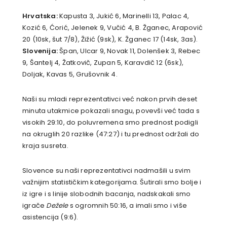
Hrvatska:
Kapusta 3, Jukić 6, Marinelli 13, Palac 4,
Kozić 6, Ćorić, Jelenek 9, Vučić 4, B. Žganec, Arapović
20 (10sk, šut 7/8), Žižić (9sk), K. Žganec 17 (14sk, 3as).
Slovenija:
Špan, Ulcar 9, Novak 11, Dolenšek 3, Rebec
9, Šantelj 4, Žatkovič, Zupan 5, Karavdič 12 (6sk),
Doljak, Kavas 5, Grušovnik 4.
Naši su mladi reprezentativci već nakon prvih deset
minuta utakmice pokazali snagu, povevši već tada s
visokih 29:10, do poluvremena smo prednost podigli
na okruglih 20 razlike (47:27) i tu prednost održali do
kraja susreta.
Slovence su naši reprezentativci nadmašili u svim
važnijim statističkim kategorijama. Šutirali smo bolje i
iz igre i s linije slobodnih bacanja, nadskakali smo
igrače
Dežele
s ogromnih 50:16, a imali smo i više
asistencija (9:6).