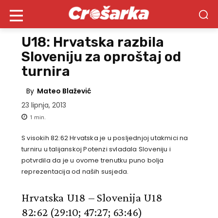
U18: Hrvatska razbila
Sloveniju za oproštaj od
turnira
By
Mateo Blažević
23 lipnja, 2013
1
min.
S visokih 82:62 Hrvatska je u posljednjoj utakmici na
turniru u talijanskoj Potenzi svladala Sloveniju i
potvrdila da je u ovome trenutku puno bolja
reprezentacija od naših susjeda.
Hrvatska U18 – Slovenija U18
82:62
(29:10; 47:27; 63:46)