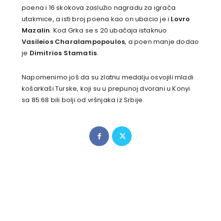
poena i 16 skokova zaslužio nagradu za igrača
utakmice, a isti broj poena kao on ubacio je i
Lovro
Mazalin
. Kod Grka se s 20 ubačaja istaknuo
Vasileios Charalampopoulos
, a poen manje dodao
je
Dimitrios Stamatis
.
Napomenimo još da su zlatnu medalju osvojili mladi
košarkaši Turske, koji su u prepunoj dvorani u Konyi
sa 85:68 bili bolji od vršnjaka iz Srbije.