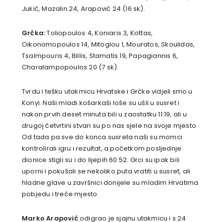
Jukić, Mazalin 24, Arapović 24 (16 sk).
Grčka:
Toliopoulos 4, Koniaris 3, Kottas,
Oikonomopoulos 14, Mitoglou 1, Mouratos, Skoulidas,
Tsalmpouris 4, Billis, Stamatis 19, Papagiannis 6,
Charalampopoulos 20 (7 sk).
Tvrdu i tešku utakmicu Hrvatske i Grčke vidjeli smo u
Konyi. Naši mladi košarkaši loše su ušli u susret i
nakon prvih deset minuta bili u zaostatku 11:19, ali u
drugoj četvrtini stvari su po nas sjele na svoje mjesto.
Od tada pa sve do konca susreta naši su momci
kontrolirali igru i rezultat, a početkom posljednje
dionice stigli su i do lijepih 60:52. Grci su ipak bili
uporni i pokušali se nekoliko puta vratiti u susret, ali
hladne glave u završnici donijele su mladim Hrvatima
pobjedu i treće mjesto.
Marko Arapović
odigrao je sjajnu utakmicu i s 24