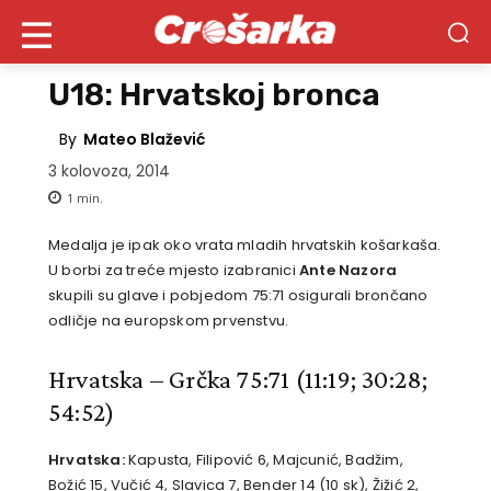
U18: Hrvatskoj bronca
By
Mateo Blažević
3 kolovoza, 2014
1
min.
Medalja je ipak oko vrata mladih hrvatskih košarkaša.
U borbi za treće mjesto izabranici
Ante Nazora
skupili su glave i pobjedom 75:71 osigurali brončano
odličje na europskom prvenstvu.
Hrvatska – Grčka 75:71
(11:19; 30:28;
54:52)
Hrvatska:
Kapusta, Filipović 6, Majcunić, Badžim,
Božić 15, Vučić 4, Slavica 7, Bender 14 (10 sk), Žižić 2,