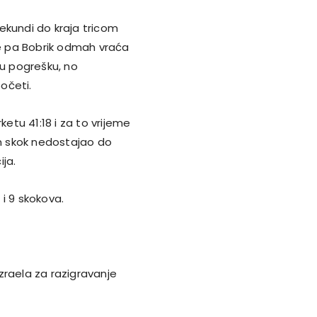
ekundi do kraja tricom
ne pa Bobrik odmah vraća
nu pogrešku, no
očeti.
ketu 41:18 i za to vrijeme
n skok nedostajao do
ija.
i 9 skokova.
Izraela za razigravanje