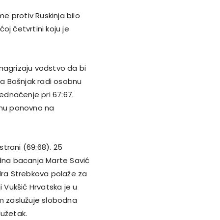
me protiv Ruskinja bilo
j četvrtini koju je
o nagrizaju vodstvo da bi
Iva Bošnjak radi osobnu
dnačenje pri 67:67.
obnu ponovno na
trani (69:68). 25
dna bacanja Marte Savić
ndra Strebkova polaže za
i Vukšić Hrvatska je u
om zaslužuje slobodna
dužetak.