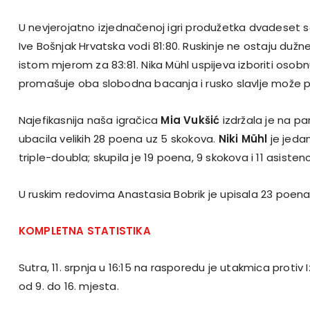
U nevjerojatno izjednačenoj igri produžetka dvadeset s
Ive Bošnjak Hrvatska vodi 81:80. Ruskinje ne ostaju duž
istom mjerom za 83:81. Nika Mühl uspijeva izboriti osob
promašuje oba slobodna bacanja i rusko slavlje može p
Najefikasnija naša igračica
Mia Vukšić
izdržala je na par
ubacila velikih 28 poena uz 5 skokova.
Niki Mühl
je jeda
triple-doubla; skupila je 19 poena, 9 skokova i 11 asistenc
U ruskim redovima Anastasia Bobrik je upisala 23 poena 
KOMPLETNA STATISTIKA
Sutra, 11. srpnja u 16:15 na rasporedu je utakmica protiv 
od 9. do 16. mjesta.