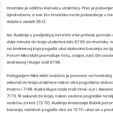
Hrvatska je odlično krenula u utakmicu. Prvo je poluvrije
izjednačeno, a sve što Hrvatska može pokazala je u trećo
dobila s visokih 25:13.
No, Ruskinje u posljednjoj četvrtini vrše pritisak, pomal
dvije minute do kraja utakmice bilo 67:65 za Hrvatsku. 
na Andreevoj koja pogađa oba slobodna bacanja za izje
Potom Nika Mühl promašuje tricu, Josipa Jurič čini os
Andreevoj i Rusija vodi 67:68.
Polaganjem Nike Mühl vodstvo je ponovno na hrvatskoj s
sekundi do kraja utakmice nakon oba pogođena slobo
imamo i 71:68. Ruska klupa tada traži time-out i Alexa
71:70. 18 sekundi do kraja, nakon osobne pogreške na Mij
vodstvu za koš (72:70). Ruskinja Anastasija Bobrik pot
bacanja, nažalost pogađa oba za 72:72 i ulazi se u pro