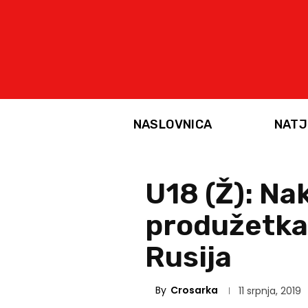
NASLOVNICA
NATJ
U18 (Ž): Na
produžetka 
Rusija
By
Crosarka
11 srpnja, 2019