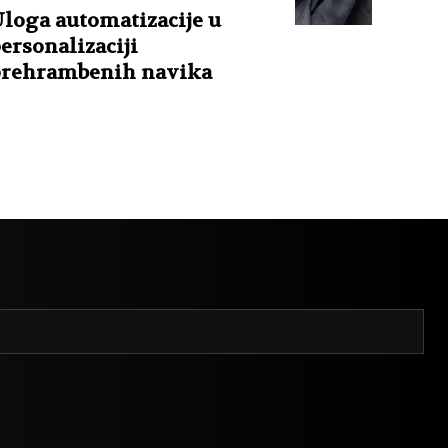
loga automatizacije u
ersonalizaciji
rehrambenih navika