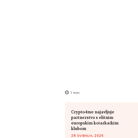
1
min.
Crypto4me najavljuje
partnerstvo s elitnim
europskim košarkaškim
klubom
28 SVIBNJA, 2026