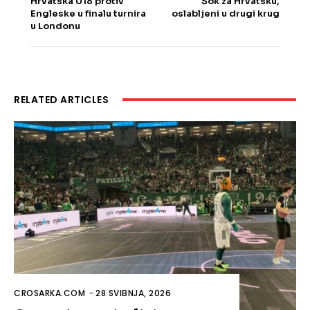
Hrvatska U18 protiv
Šok za Hrvatsku,
Engleske u finalu turnira
oslabljeni u drugi krug
u Londonu
RELATED ARTICLES
CROSARKA.COM
-
28 SVIBNJA, 2026