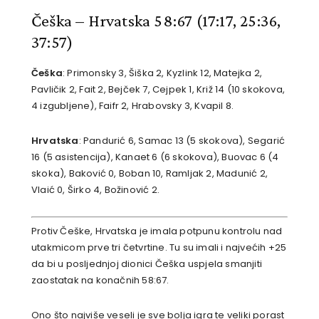
Češka – Hrvatska 58:67
(17:17, 25:36,
37:57)
Češka
: Primonsky 3, Šiška 2, Kyzlink 12, Matejka 2,
Pavličik 2, Fait 2, Bejček 7, Cejpek 1, Križ 14 (10 skokova,
4 izgubljene), Faifr 2, Hrabovsky 3, Kvapil 8.
Hrvatska
: Pandurić 6, Samac 13 (5 skokova), Segarić
16 (5 asistencija), Kanaet 6 (6 skokova), Buovac 6 (4
skoka), Baković 0, Boban 10, Ramljak 2, Madunić 2,
Vlaić 0, Širko 4, Božinović 2.
Protiv Češke, Hrvatska je imala potpunu kontrolu nad
utakmicom prve tri četvrtine. Tu su imali i najvećih +25
da bi u posljednjoj dionici Češka uspjela smanjiti
zaostatak na konačnih 58:67.
Ono što najviše veseli je sve bolja igra te veliki porast