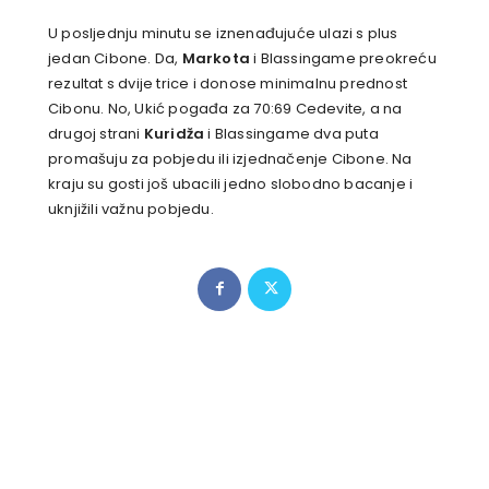
U posljednju minutu se iznenađujuće ulazi s plus
jedan Cibone. Da,
Markota
i Blassingame preokreću
rezultat s dvije trice i donose minimalnu prednost
Cibonu. No, Ukić pogađa za 70:69 Cedevite, a na
drugoj strani
Kuridža
i Blassingame dva puta
promašuju za pobjedu ili izjednačenje Cibone. Na
kraju su gosti još ubacili jedno slobodno bacanje i
uknjižili važnu pobjedu.