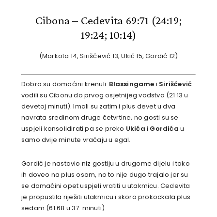
Cibona – Cedevita 69:71 (24:19;
19:24; 10:14)
(Markota 14, Siriščević 13; Ukić 15, Gordić 12)
Dobro su domaćini krenuli.
Blassingame
i
Siriščević
vodili su Cibonu do prvog osjetnijeg vodstva (21:13 u
devetoj minuti). Imali su zatim i plus devet u dva
navrata sredinom druge četvrtine, no gosti su se
uspjeli konsolidirati pa se preko
Ukića
i
Gordića
u
samo dvije minute vraćaju u egal.
Gordić je nastavio niz gostiju u drugome dijelu i tako
ih doveo na plus osam, no to nije dugo trajalo jer su
se domaćini opet uspjeli vratiti u utakmicu. Cedevita
je propustila riješiti utakmicu i skoro prokockala plus
sedam (61:68 u 37. minuti).