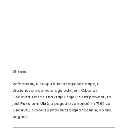
1
min.
Večeras su, u sklopu 8. kola regionalne lige, u
Draženovom domu snage odmjerili Cibona i
Cedevita. Gosti su na kraju uspjeli izvući pobjedu, to
jest
Roko Leni Ukić
je pogodio za konačnih 71:69 za
Cedevitu. Cibosi su imali šut za izjednačenje, no nisu
pogodili.