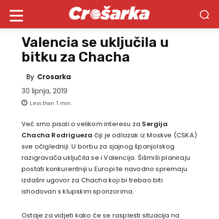
Valencia se uključila u
bitku za Chacha
By
Crosarka
30 lipnja, 2019
Less than 1
min.
Već smo pisali o velikom interesu za
Sergija
Chacha Rodrigueza
čiji je odlazak iz Moskve (CSKA)
sve očigledniji. U borbu za sjajnog španjolskog
razigravača uključila se i Valencija. Šišmiši planiraju
postati konkurentniji u Europi te navodno spremaju
izdašni ugovor za Chacha koji bi trebao biti
ishodovan s klupskim sponzorima.
Ostaje za vidjeti kako će se rasplesti situacija na