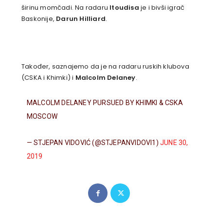
širinu momčadi. Na radaru
Itoudisa
je i bivši igrač
Baskonije,
Darun Hilliard
.
Također, saznajemo da je na radaru ruskih klubova
(CSKA i Khimki) i
Malcolm Delaney
.
MALCOLM DELANEY PURSUED BY KHIMKI & CSKA
MOSCOW
— STJEPAN VIDOVIĆ (@STJEPANVIDOVI1)
JUNE 30,
2019