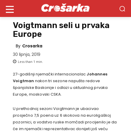
Voigtmann seli u prvaka
Europe
By
Crosarka
30 lipnja, 2019
Less than 1
min.
27-godišnji njemački internacionalac
Johannes
Voigtman
nakon tri sezone napušta redove
španjolske Baskonije i odlazi u aktualnog prvaka
Europe, moskovski CSKA.
U prethodnoj sezoni Voigtmann je ubacivao
prosječno 7,5 poena uz 6 skokova na euroligaškoj
pozornici, a vodstvo ruske momčadi procijenilo je da
će im njemački reprezentativac donijeti još veću