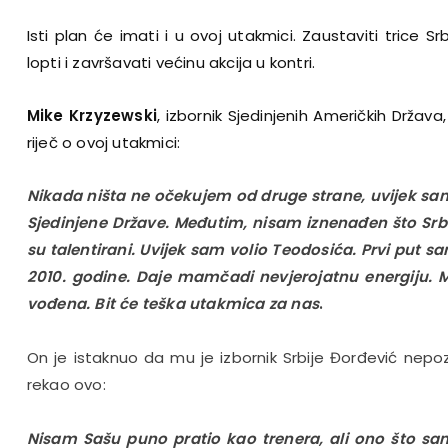
Isti plan će imati i u ovoj utakmici. Zaustaviti trice S
lopti i završavati većinu akcija u kontri.
Mike Krzyzewski
, izbornik Sjedinjenih Američkih Držav
riječ o ovoj utakmici:
Nikada ništa ne očekujem od druge strane, uvijek s
Sjedinjene Države. Međutim, nisam iznenađen što Srbi
su talentirani. Uvijek sam volio Teodosića. Prvi put s
2010. godine. Daje mamčadi nevjerojatnu energiju.
vođena. Bit će teška utakmica za nas
.
On je istaknuo da mu je izbornik Srbije Đorđević nepoz
rekao ovo:
Nisam Sašu puno pratio kao trenera, ali ono što sam