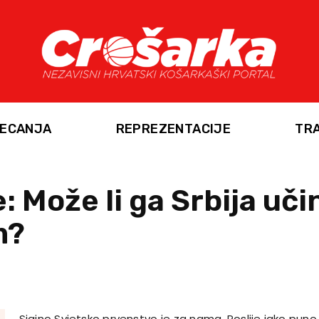
ECANJA
REPREZENTACIJE
TR
e: Može li ga Srbija učin
m?
Sjajno Svjetsko prvenstvo je za nama. Poslije jako pun