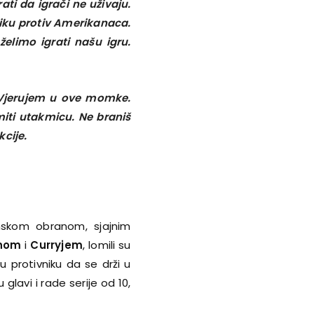
ti da igrači ne uživaju.
ktiku protiv Amerikanaca.
elimo igrati našu igru.
. Vjerujem u ove momke.
miti utakmicu. Ne braniš
cije.
unskom obranom, sjajnim
nom
i
Curryjem
, lomili su
 protivniku da se drži u
lavi i rade serije od 10,