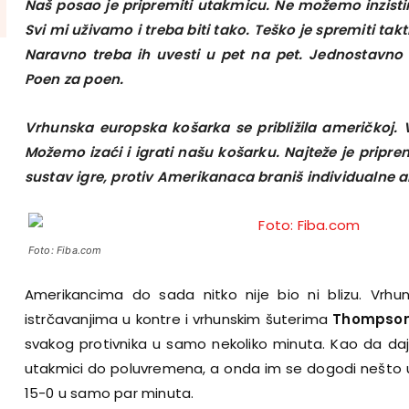
Naš posao je pripremiti utakmicu. Ne možemo inzistira
Svi mi uživamo i treba biti tako. Teško je spremiti ta
Naravno treba ih uvesti u pet na pet. Jednostavno ž
Poen za poen.
Vrhunska europska košarka se približila američkoj
Možemo izaći i igrati našu košarku. Najteže je pripre
sustav igre, protiv Amerikanaca braniš individualne ak
Foto: Fiba.com
Amerikancima do sada nitko nije bio ni blizu. Vrh
istrčavanjima u kontre i vrhunskim šuterima
Thompso
svakog protivnika u samo nekoliko minuta. Kao da daju
utakmici do poluvremena, a onda im se dogodi nešto u g
15-0 u samo par minuta.