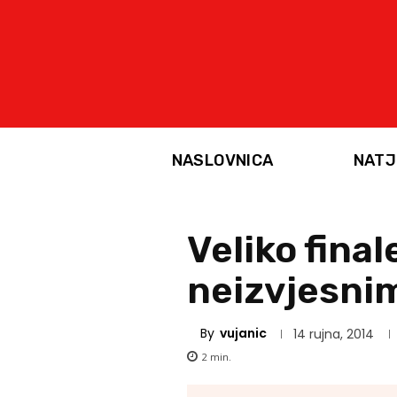
NASLOVNICA
NATJ
Veliko final
neizvjesni
By
vujanic
14 rujna, 2014
2
min.