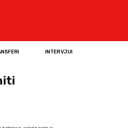
ANSFERI
INTERVJUI
iti
o utakmica, ostala nam je