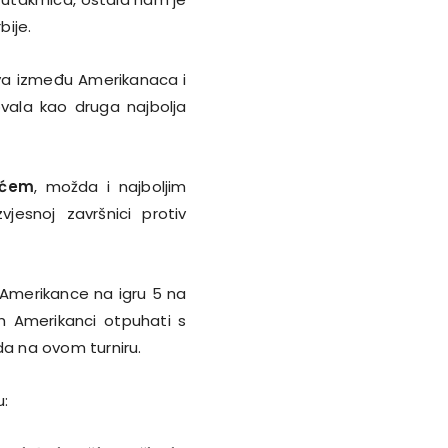
bije.
ova između Amerikanaca i
ovala kao druga najbolja
ićem
, možda i najboljim
vjesnoj završnici protiv
 Amerikance na igru 5 na
h Amerikanci otpuhati s
da na ovom turniru.
u: