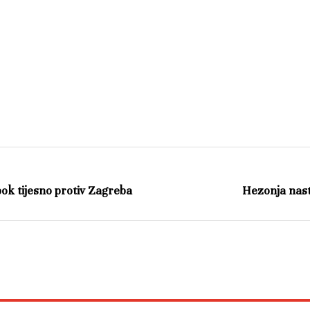
abok tijesno protiv Zagreba
Hezonja nast