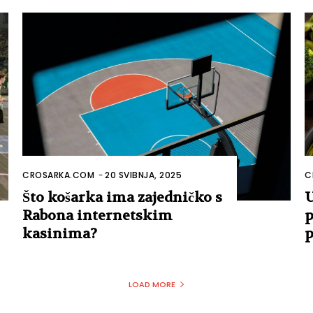
CROSARKA.COM
-
20 SVIBNJA, 2025
C
Što košarka ima zajedničko s
U
Rabona internetskim
p
kasinima?
p
LOAD MORE