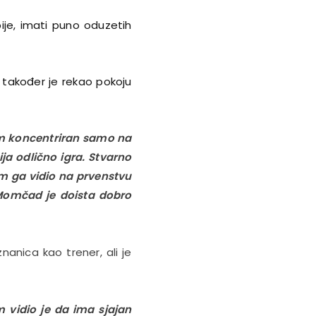
rbije, imati puno oduzetih
a, također je rekao pokoju
am koncentriran samo na
ja odlično igra. Stvarno
am ga vidio na prvenstvu
 Momčad je doista dobro
nanica kao trener, ali je
 vidio je da ima sjajan