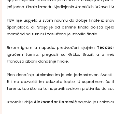
još jedna. Finale između Sjedinjenih Američkih Država i Sr
FIBA nije uspjela u svom naumu da dobije finale iz sn
Španjolaca, ali Srbija je od osmine finala doista djel
momčad na turniru i zasluženo je izborila finale.
Brzom igrom u napadu, predvođeni sjajnim
Teodos
igračem turnira, pregazili su Grčku, Brazil, a u neiz
Francuza izborili današnje finale.
Plan današnje utakmice im je vrlo jednostavan. Svesti
5 i ne dozvoliti im oduzete lopte. U suprotnom će i
terena, kao što su to napravili svakom protivniku do sa
Izbornik Srbije
Aleksandar Đorđević
najavio je utakmic