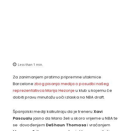
Less than 1
min.
Za zanimanjem pratimo pripremne utakmice
Barcelone
zbog pisanja medija o posudbi našeg
reprezentativca Marija Hezonje
u klub u kojemu će
dobiti pravu minutažu uoči izlaska na NBA draft.
Španjolski mediji kalkuliraju da je treneru
Xavi
Pascualu
jasno da Mario želi u skoro vrijeme u NBA te
se dovođenjem
DeShaun Thomasa
i vraćanjem