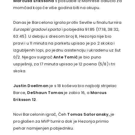
Marcusa Erikssona
s posudbe iz Manrese odlučio za
momčad koja će više godina biti na okupu.
Danas je Barcelona igrala protiv Seville u finalu turnira
Eurospki gradovi sporta
i pobijedila 91:85 (17:18, 38:32,
63:45). U debiju s dresom broj 8, Hezonja nije bio
pravi i u 11 minuta na parketu upisao je po 2 skoka i
izgubljenih lopi, po jednu asistenciju i ukradenu uz šut
0/2. Njegov suigrač
Ante Tomić
je bio puno
uspješniji, za 17 minuta upisao je 12 poena (5/8) i tri
skoka.
Justin Doellman
je s 18 koševa bio najbolji strijelac
Barce,
DeShaun Tomas
je zabio 16, a
Marcus
Eriksson 12
.
Novi Barcelonin igrač, Čeh
Tomas Satoransky,
je
proglašen za MVP turnira dok je Hezonja primio
pehar namijenjen pobjedniku.