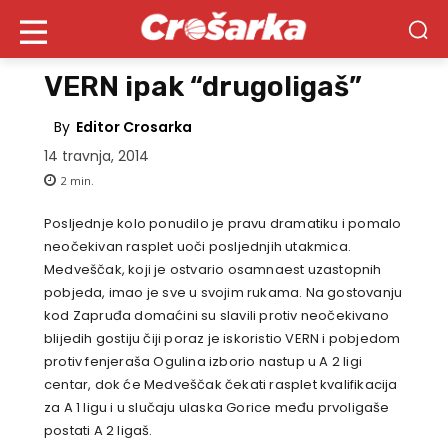
VERN ipak “drugoligaš”
By
Editor Crosarka
14 travnja, 2014
2
min.
Posljednje kolo ponudilo je pravu dramatiku i pomalo
neočekivan rasplet uoči posljednjih utakmica.
Medveščak, koji je ostvario osamnaest uzastopnih
pobjeda, imao je sve u svojim rukama. Na gostovanju
kod Zapruđa domaćini su slavili protiv neočekivano
blijedih gostiju čiji poraz je iskoristio VERN i pobjedom
protiv fenjeraša Ogulina izborio nastup u A 2 ligi
centar, dok će Medveščak čekati rasplet kvalifikacija
za A 1 ligu i u slučaju ulaska Gorice među prvoligaše
postati A 2 ligaš.