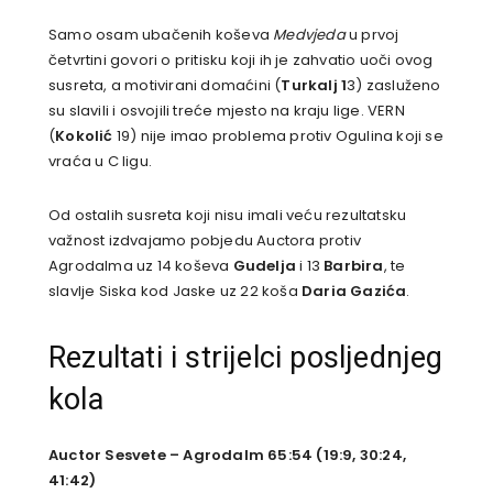
Samo osam ubačenih koševa
Medvjeda
u prvoj
četvrtini govori o pritisku koji ih je zahvatio uoči ovog
susreta, a motivirani domaćini (
Turkalj 1
3) zasluženo
su slavili i osvojili treće mjesto na kraju lige. VERN
(
Kokolić
19) nije imao problema protiv Ogulina koji se
vraća u C ligu.
Od ostalih susreta koji nisu imali veću rezultatsku
važnost izdvajamo pobjedu Auctora protiv
Agrodalma uz 14 koševa
Gudelja
i 13
Barbira
, te
slavlje Siska kod Jaske uz 22 koša
Daria Gazića
.
Rezultati i strijelci posljednjeg
kola
Auctor Sesvete – Agrodalm 65:54 (19:9, 30:24,
41:42)