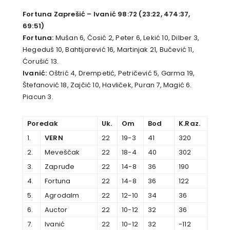
Fortuna Zaprešić – Ivanić 98:72 (23:22, 474:37,
69:51)
Fortuna:
Mušan 6, Ćosić 2, Peter 6, Lekić 10, Dilber 3,
Hegeduš 10, Bahtijarević 16, Martinjak 21, Bučević 11,
Ćorušić 13.
Ivanić:
Oštrić 4, Drempetić, Petričević 5, Garma 19,
Štefanović 18, Zajčić 10, Havliček, Puran 7, Magić 6.
Piacun 3.
Poredak
Uk.
Om
Bod
K.Raz.
1.
VERN
22
19-3
41
320
2.
Meveščak
22
18-4
40
302
3.
Zapruđe
22
14-8
36
190
4.
Fortuna
22
14-8
36
122
5.
Agrodalm
22
12-10
34
36
6.
Auctor
22
10-12
32
36
7.
Ivanić
22
10-12
32
-112