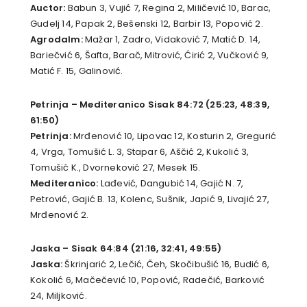
Auctor:
Babun 3, Vujić 7, Regina 2, Miličević 10, Barac,
Gudelj 14, Papak 2, Bešenski 12, Barbir 13, Popović 2.
Agrodalm:
Mažar 1, Zadro, Vidaković 7, Matić D. 14,
Bariečvić 6, Šafta, Barač, Mitrović, Ćirić 2, Vučković 9,
Matić F. 15, Galinović.
Petrinja – Mediteranico Sisak 84:72 (25:23, 48:39,
61:50)
Petrinja:
Mrđenović 10, Lipovac 12, Kosturin 2, Gregurić
4, Vrga, Tomušić L. 3, Stapar 6, Aščić 2, Kukolić 3,
Tomušić K., Dvorneković 27, Mesek 15.
Mediteranico:
Lađević, Dangubić 14, Gajić N. 7,
Petrović, Gajić B. 13, Kolenc, Sušnik, Japić 9, Livajić 27,
Mrđenović 2.
Jaska – Sisak 64:84 (21:16, 32:41, 49:55)
Jaska:
Škrinjarić 2, Lečić, Čeh, Skočibušić 16, Budić 6,
Kokolić 6, Mačečević 10, Popović, Radečić, Barković
24, Miljković.