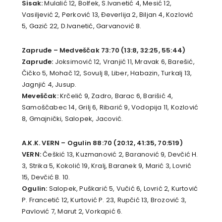
Sisak:
Mulalić 12, Bolfek, S.Ivanetić 4, Mesić 12,
Vasiljević 2, Perković 13, Đeverlija 2, Biljan 4, Kozlović
5, Gazić 22, D.Ivanetić, Garvanović 8.
Zapruđe – Medveščak 73:70 (13:8, 32:25, 55:44)
Zapruđe:
Joksimović 12, Vranjić 11, Mravak 6, Barešić,
Čičko 5, Mohač 12, Sovulj 8, Liber, Habazin, Turkalj 13,
Jagnjić 4, Jusup.
Meveščak:
Krčelić 9, Zadro, Barac 6, Barišić 4,
Samoščabec 14, Grilj 6, Ribarić 9, Vodopija 11, Kozlović
8, Gmajnički, Salopek, Jacović.
A.K.K. VERN – Ogulin 88:70 (20:12, 41:35, 70:519)
VERN:
Češkić 13, Kuzmanović 2, Baranović 9, Devčić H.
3, Strika 5, Kokolić 19, Kralj, Baranek 9, Marić 3, Lovrić
15, Devčić B. 10.
Ogulin:
Salopek, Puškarić 5, Vučić 6, Lovrić 2, Kurtović
P. Francetić 12, Kurtović P. 23, Rupčić 13, Brozović 3,
Pavlović 7, Marut 2, Vorkapić 6.