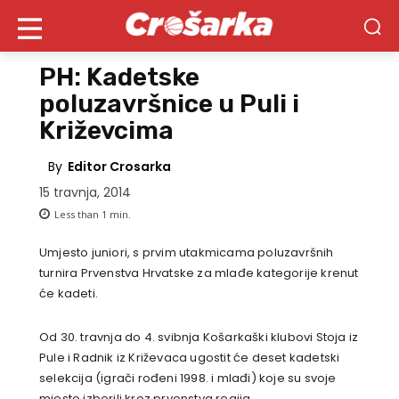
PH: Kadetske
poluzavršnice u Puli i
Križevcima
By
Editor Crosarka
15 travnja, 2014
Less than 1
min.
Umjesto juniori, s prvim utakmicama poluzavršnih
turnira Prvenstva Hrvatske za mlađe kategorije krenut
će kadeti.
Od 30. travnja do 4. svibnja Košarkaški klubovi Stoja iz
Pule i Radnik iz Križevaca ugostit će deset kadetski
selekcija (igrači rođeni 1998. i mlađi) koje su svoje
mjesto izborili kroz prvenstva regija.