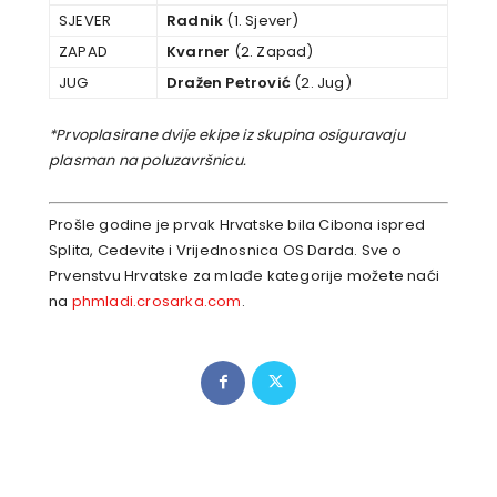
SJEVER
Radnik
(1. Sjever)
ZAPAD
Kvarner
(2. Zapad)
JUG
Dražen Petrović
(2. Jug)
*Prvoplasirane dvije ekipe iz skupina osiguravaju
plasman na poluzavršnicu.
Prošle godine je prvak Hrvatske bila Cibona ispred
Splita, Cedevite i Vrijednosnica OS Darda. Sve o
Prvenstvu Hrvatske za mlađe kategorije možete naći
na
phmladi.crosarka.com
.