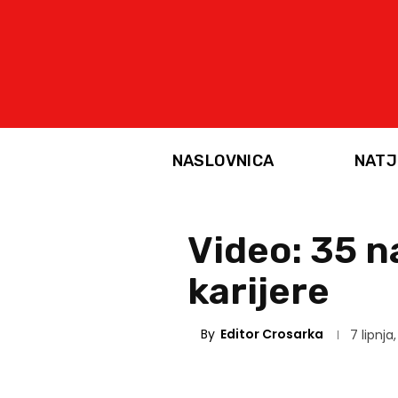
NASLOVNICA
NATJ
Video: 35 n
karijere
By
Editor Crosarka
7 lipnja