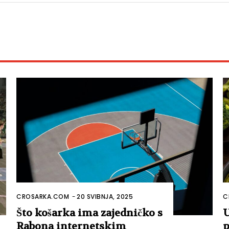
CROSARKA.COM
-
20 SVIBNJA, 2025
C
Što košarka ima zajedničko s
U
Rabona internetskim
p