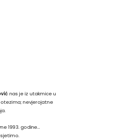
vić
nas je iz utakmice u
potezima; nevjerojatne
ja.
vne 1993. godine…
sjetimo.