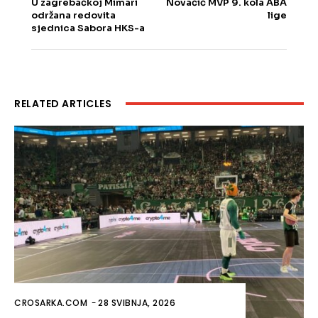
U zagrebačkoj Mimari
Novačić MVP 9. kola ABA
održana redovita
lige
sjednica Sabora HKS-a
RELATED ARTICLES
CROSARKA.COM
-
28 SVIBNJA, 2026