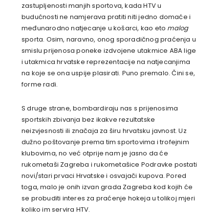
zastupljenosti manjih sportova, kada HTV u
budućnosti ne namjerava pratiti niti jedno domaće i
međunarodno natjecanje u košarci, kao eto
malog
sporta. Osim, naravno, onog sporadičnog praćenja u
smislu prijenosa poneke izdvojene utakmice ABA lige
i utakmica hrvatske reprezentacije na natjecanjima
na koje se ona uspije plasirati. Puno premalo. Čini se,
forme radi.
S druge strane, bombardiraju nas s prijenosima
sportskih zbivanja bez ikakve rezultatske
neizvjesnosti ili značaja za širu hrvatsku javnost. Uz
dužno poštovanje prema tim sportovima i trofejnim
klubovima, no već otprije nam je jasno da će
rukometaši Zagreba i rukometašice Podravke postati
novi/stari prvaci Hrvatske i osvajači kupova. Pored
toga, malo je onih izvan grada Zagreba kod kojih će
se probuditi interes za praćenje hokeja u tolikoj mjeri
koliko im servira HTV.