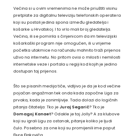
Većina si u ovim vremenima ne može priuštiti visinu
pretplate za digitalnu televiziju telefonskih operatera
koji su postali jedina spona između gledatelja i
košarke u Hrvatskoj. I to vrlo mali broj gledatelja.
Većina, ili se pomirila s činjenicom da im televizijski
košarkaški program nije omogućen, ili u vrijeme
početka utakmice na računalu mahnito traži prijenos
uživo na internetu. No pritom ovisi o milosti i nemilosti
internetske veze i portala u regiji kod kojih je jedino
dostupan taj prijenos.
Što se pisanih medija tiče, vidljivo je da je kod većine
pojačan angažman tek onda kada započne Liga za
prvaka, kada je zanimljivije. Tada dolazi do logičnih
pitanja čitatelja: Tko je
Juraj Segarić
? Tko je
Domagoj Kanaet
? Odakle je taj Jolly? A za klubove
koji su igrali Ligu za ostanak, pitanje koliko je ljudi
čulo. Posebno za one koji su promijenili ime poput
Đure Đakovića.