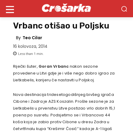
Vrbanc otišao u Poljsku
By
Teo Cilar
16 kolovoza, 2014
Less than 1
min.
Riječki šuter,
Goran Vrbanc
nakon sezone
provedene u Litvi gdje je i više nego dobro igrao za
Lietkabelis, karijeru će nastaviti u Poljskoj.
Nova destinacija tridesetogodišnjeg bivšeg igrača
Cibone i Zadra je AZS Koszalin. Prošle sezone je za
Lietkabelis u prvenstvu Litve postizao vrlo dobrih 15,1
poena po susretu. Podsjetimo se i Vrbancova 44
koša koja je zabio protiv Cibone u dresu Zadra u
četvrtfinalu kupa “Krešimir Ćosić” kada je A-1 ligaš