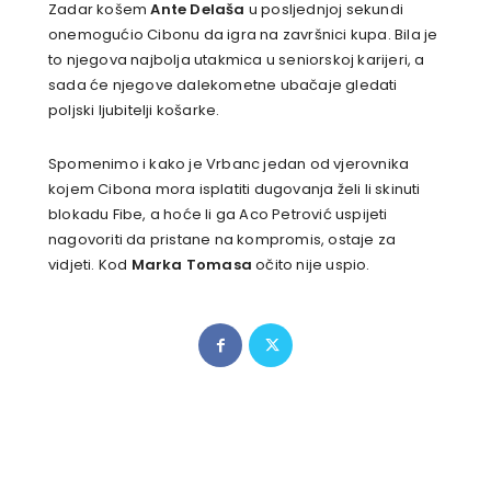
Zadar košem
Ante Delaša
u posljednjoj sekundi
onemogućio Cibonu da igra na završnici kupa. Bila je
to njegova najbolja utakmica u seniorskoj karijeri, a
sada će njegove dalekometne ubačaje gledati
poljski ljubitelji košarke.
Spomenimo i kako je Vrbanc jedan od vjerovnika
kojem Cibona mora isplatiti dugovanja želi li skinuti
blokadu Fibe, a hoće li ga Aco Petrović uspijeti
nagovoriti da pristane na kompromis, ostaje za
vidjeti. Kod
Marka Tomasa
očito nije uspio.