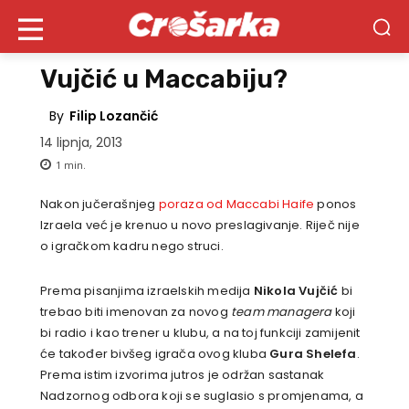
Vujčić u Maccabiju?
By
Filip Lozančić
14 lipnja, 2013
1
min.
Nakon jučerašnjeg
poraza od Maccabi Haife
ponos
Izraela već je krenuo u novo preslagivanje. Riječ nije
o igračkom kadru nego struci.
Prema pisanjima izraelskih medija
Nikola Vujčić
bi
trebao biti imenovan za novog
team managera
koji
bi radio i kao trener u klubu, a na toj funkciji zamijenit
će također bivšeg igrača ovog kluba
Gura Shelefa
.
Prema istim izvorima jutros je održan sastanak
Nadzornog odbora koji se suglasio s promjenama, a