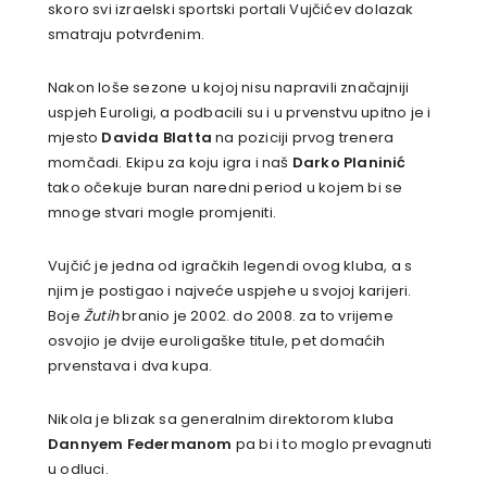
skoro svi izraelski sportski portali Vujčićev dolazak
smatraju potvrđenim.
Nakon loše sezone u kojoj nisu napravili značajniji
uspjeh Euroligi, a podbacili su i u prvenstvu upitno je i
mjesto
Davida Blatta
na poziciji prvog trenera
momčadi. Ekipu za koju igra i naš
Darko Planinić
tako očekuje buran naredni period u kojem bi se
mnoge stvari mogle promjeniti.
Vujčić je jedna od igračkih legendi ovog kluba, a s
njim je postigao i najveće uspjehe u svojoj karijeri.
Boje
Žutih
branio je 2002. do 2008. za to vrijeme
osvojio je dvije euroligaške titule, pet domaćih
prvenstava i dva kupa.
Nikola je blizak sa generalnim direktorom kluba
Dannyem Federmanom
pa bi i to moglo prevagnuti
u odluci.