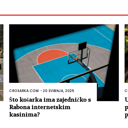
CROSARKA.COM
-
20 SVIBNJA, 2025
C
Što košarka ima zajedničko s
U
Rabona internetskim
p
kasinima?
p