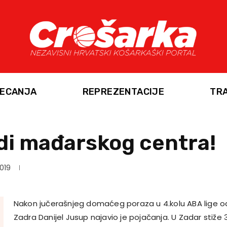
ECANJA
REPREZENTACIJE
TR
di mađarskog centra!
2019
Nakon jučerašnjeg domaćeg poraza u 4.kolu ABA lige od
Zadra Danijel Jusup najavio je pojačanja. U Zadar stiže