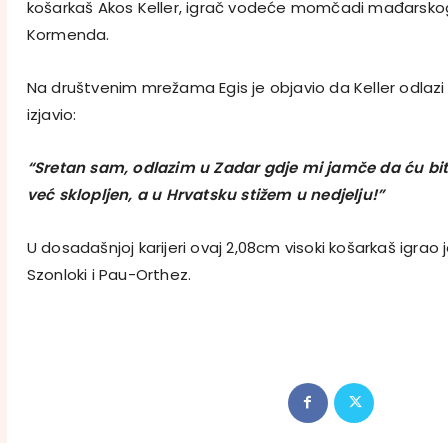
košarkaš Akos Keller, igrač vodeće momčadi mađarskog
Kormenda.
Na društvenim mrežama Egis je objavio da Keller odlazi 
izjavio:
“Sretan sam, odlazim u Zadar gdje mi jamče da ću biti
već sklopljen, a u Hrvatsku stižem u nedjelju!”
U dosadašnjoj karijeri ovaj 2,08cm visoki košarkaš igrao 
Szonloki i Pau-Orthez.