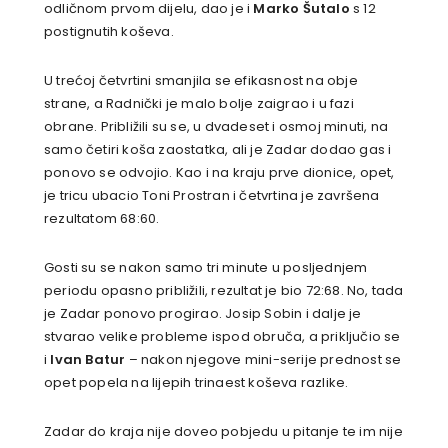
odličnom prvom dijelu, dao je i
Marko Šutalo
s 12
postignutih koševa.
U trećoj četvrtini smanjila se efikasnost na obje
strane, a Radnički je malo bolje zaigrao i u fazi
obrane. Približili su se, u dvadeset i osmoj minuti, na
samo četiri koša zaostatka, ali je Zadar dodao gas i
ponovo se odvojio. Kao i na kraju prve dionice, opet,
je tricu ubacio Toni Prostran i četvrtina je završena
rezultatom 68:60.
Gosti su se nakon samo tri minute u posljednjem
periodu opasno približili, rezultat je bio 72:68. No, tada
je Zadar ponovo progirao. Josip Sobin i dalje je
stvarao velike probleme ispod obruča, a priključio se
i
Ivan Batur
– nakon njegove mini-serije prednost se
opet popela na lijepih trinaest koševa razlike.
Zadar do kraja nije doveo pobjedu u pitanje te im nije