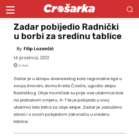
Zadar pobijedio Radnički
u borbi za sredinu tablice
By
Filip Lozančić
14 prosinca, 2013
2
min.
Zadar je u sklopu dvanaestog kola regionalne lige u
svojoj dvorani, domu Kreše Ćosića, ugostio ekipu
Radničkog. Obje momčadi su prije ove utakmice bile
na jednakom omjeru, 4-7 te je pobjeda u ovoj
utakmici bila bitna za obje ekipe. Zadar je zasluženo
slavio i s ovom pobjedom zakoračio u sredinu
tablice.