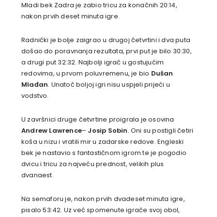
Mladi bek Zadra je zabio tricu za konačnih 20:14,
nakon prvih deset minuta igre.
Radnički je bolje zaigrao u drugoj četvrtini i dva puta
došao do poravnanja rezultata, prvi put je bilo 30:30,
a drugi put 32:32. Najbolji igrač u gostujućim
redovima, u prvom poluvremenu, je bio
Dušan
Mlađan
. Unatoč boljoj igri nisu uspjeli prijeći u
vodstvo.
U završnici druge četvrtine proigrala je osovina
Andrew Lawrence
–
Josip Sobin
. Oni su postigli četiri
koša u nizu i vratili mir u zadarske redove. Engleski
bek je nastavio s fantastičnom igrom te je pogodio
dvicu i tricu za najveću prednost, velikih plus
dvanaest.
Na semaforu je, nakon prvih dvadeset minuta igre,
pisalo 53:42. Uz već spomenute igrače svoj obol,