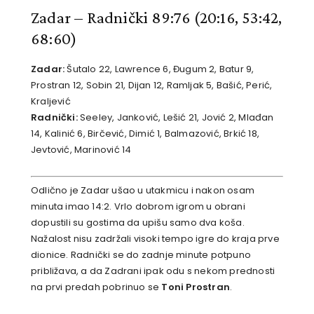
Zadar – Radnički 89:76
(20:16, 53:42,
68:60)
Zadar:
Šutalo 22, Lawrence 6, Đugum 2, Batur 9,
Prostran 12, Sobin 21, Dijan 12, Ramljak 5, Bašić, Perić,
Kraljević
Radnički:
Seeley, Janković, Lešić 21, Jović 2, Mlađan
14, Kalinić 6, Birčević, Dimić 1, Balmazović, Brkić 18,
Jevtović, Marinović 14
Odlično je Zadar ušao u utakmicu i nakon osam
minuta imao 14:2. Vrlo dobrom igrom u obrani
dopustili su gostima da upišu samo dva koša.
Nažalost nisu zadržali visoki tempo igre do kraja prve
dionice. Radnički se do zadnje minute potpuno
približava, a da Zadrani ipak odu s nekom prednosti
na prvi predah pobrinuo se
Toni Prostran
.