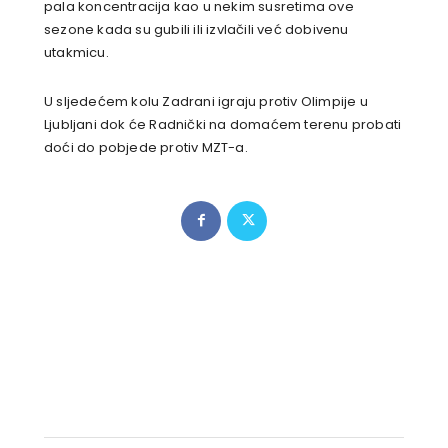
pala koncentracija kao u nekim susretima ove
sezone kada su gubili ili izvlačili već dobivenu
utakmicu.
U sljedećem kolu Zadrani igraju protiv Olimpije u
Ljubljani dok će Radnički na domaćem terenu probati
doći do pobjede protiv MZT-a.