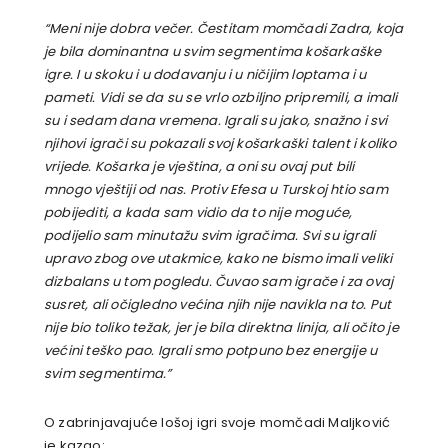
“Meni nije dobra večer. Čestitam momčadi Zadra, koja
je bila dominantna u svim segmentima košarkaške
igre. I u skoku i u dodavanju i u ničijim loptama i u
pameti. Vidi se da su se vrlo ozbiljno pripremili, a imali
su i sedam dana vremena. Igrali su jako, snažno i svi
njihovi igrači su pokazali svoj košarkaški talent i koliko
vrijede. Košarka je vještina, a oni su ovaj put bili
mnogo vještiji od nas. Protiv Efesa u Turskoj htio sam
pobijediti, a kada sam vidio da to nije moguće,
podijelio sam minutažu svim igračima. Svi su igrali
upravo zbog ove utakmice, kako ne bismo imali veliki
dizbalans u tom pogledu. Čuvao sam igrače i za ovaj
susret, ali očigledno većina njih nije navikla na to. Put
nije bio toliko težak, jer je bila direktna linija, ali očito je
većini teško pao. Igrali smo potpuno bez energije u
svim segmentima.”
O zabrinjavajuće lošoj igri svoje momčadi Maljković
je kazao: