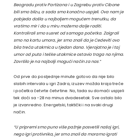
Beogradu protiv Partizana i u Zagrebu protiv Cibone
bili smo blizu, a sada smo konačno uspjeli. Ova nam je
pobjeda došla u najboljem mogućem trenutku, da
vratimo mir i da u miru možemo dalje raditi.
Kontrolirali smo susret od samoga početka. Zaigrali
smo na kartu umora, jer smo znali da je Cedeviti ovo
bila treća utakmica u tjedan dana. Vjerojatno je i taj
umor od puta i teške utakmice ostavio traga na njima.
Završilo je na najbolji mogući način za nas
.”
Od prve do posljednje minute gotovo da nije bilo
slabih intervala u igri Zadra, izuzev možda kraja treće
i početka četvrte četvrtine. No, tada su domaći uspjeli
tek doći sa -28 na minus dvadesetak. Sve ostalo bilo
je izvanredno. Energetski, taktički i na svaki drugi
način.
“U pripremi smo puno više pažnje posvetili našoj igri,
nego igri protivnika, jer smo znali da moramo igrati