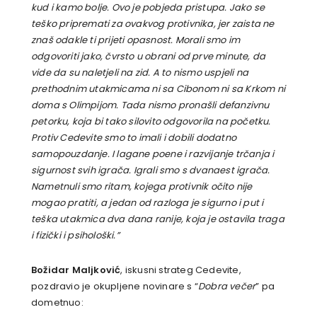
kud i kamo bolje. Ovo je pobjeda pristupa. Jako se
teško pripremati za ovakvog protivnika, jer zaista ne
znaš odakle ti prijeti opasnost. Morali smo im
odgovoriti jako, čvrsto u obrani od prve minute, da
vide da su naletjeli na zid. A to nismo uspjeli na
prethodnim utakmicama ni sa Cibonom ni sa Krkom ni
doma s Olimpijom. Tada nismo pronašli defanzivnu
petorku, koja bi tako silovito odgovorila na početku.
Protiv Cedevite smo to imali i dobili dodatno
samopouzdanje. I lagane poene i razvijanje trčanja i
sigurnost svih igrača. Igrali smo s dvanaest igrača.
Nametnuli smo ritam, kojega protivnik očito nije
mogao pratiti, a jedan od razloga je sigurno i put i
teška utakmica dva dana ranije, koja je ostavila traga
i fizički i psihološki.”
Božidar Maljković
, iskusni strateg Cedevite,
pozdravio je okupljene novinare s “
Dobra večer
” pa
dometnuo: