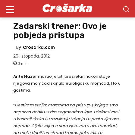
Zadarski trener: Ovo je
pobjeda pristupa
By
Crosarka.com
29 listopada, 2012
3
min.
Ante Nazor
morao je biti presretan nakon što je
njegova momčad skinula euroligašku momčad. I to u
gostima.
“
Čestitam svojim momcima na pristupu, kojega smo
napokon dobili u svim segmentima igre. I defanzivno i
u kontroli skoka i u razvijanju trčanja i u postavljenom
napadu. Cijelo vrijeme sam vjerovao u ovu momčad,
da može dobiti na strani i to smo pokazali. I u