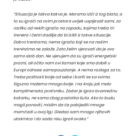
“Situacija je takva kakva je. Moramo izići iz tog blata, a
to su igrači na ovim prostora uvijek uspijevali sami, za
razliku od nekih igrača na zapadu, kojima treba tri
trenera i četiri dadilje da bi izišli iz takve situacije.
Dobro treniramo, nema igrača koji se na našim
treninzima ne zalaže. Zato želim vjerovati da je ovo
samo slab dan. Ne vjerujem da su igrači energetski
prazni, ali očito nam ovi šamari koje smo dobili u
Europi odnose samopouzdanje. A nema razloga za to.
Treba poštivati bolje od sebe i boriti se sa svima.
Sigurno možemo mnogo bolje. I na kraju još malo
komplimenata protivniku. Zadar je igrao izvanrednu
košarku, ne samo zbog postotka šuta. Ako to budu
mogli ponoviti, mislim da će pobijediti mnoge
momčadi u ovoj ligi. Gledao sam mnogo njihovih
utakmica i do sada nisu igrali ovako.”