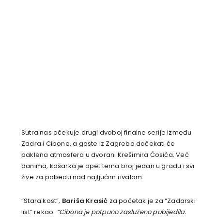
Sutra nas očekuje drugi dvoboj finalne serije između
Zadra i Cibone, a goste iz Zagreba dočekati će
paklena atmosfera u dvorani Krešimira Ćosića. Već
danima, košarka je opet tema broj jedan u gradu i svi
žive za pobedu nad najljućim rivalom.
“Stara kost“,
Bariša Krasić
za početak je za “Zadarski
list” rekao:
“Cibona je potpuno zasluženo pobijedila.