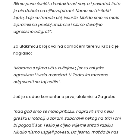
Bili su puno čvršći u kontaktu od nas, a i postotak šuta
je bio debelo na njihovoj strani. Nama su tri-četiri
lopte, koje su trebale ući, iscurile. Možda smo se malo
ispraznili na prošloj utakmici i nismo dovoljno
agresivno odigrali“.
Za utakmicu broj dva, na domaćem terenu, Krasić je
naglasio:
“Moramo s njima ući u tučnjavu, jer su oni jako
agresivna i tvrda momčad. U Zadru im moramo
odgovoriti na taj način“.
Još je dodao komentar o prvoj utakmici u Zagrebu:
“Kad god smo se malo približili, napravili smo neku
grešku u rotaciji u obrani, zaboravili nekog na trici i oni
bi pogodili šut. Teško je cijelo vrijeme stizati razliku.
Nikako nismo uspjeli povesti. Da jesmo, možda bi nas