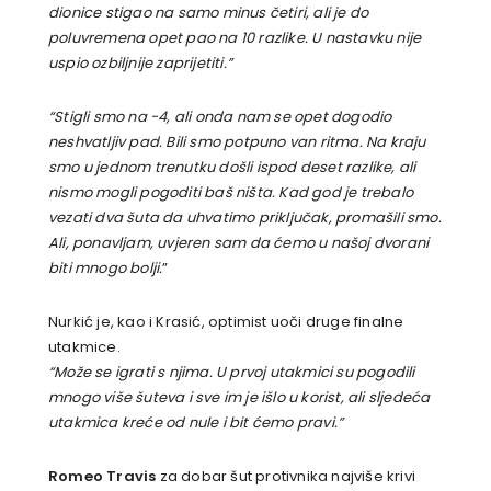
dionice stigao na samo minus četiri, ali je do
poluvremena opet pao na 10 razlike. U nastavku nije
uspio ozbiljnije zaprijetiti.”
“Stigli smo na -4, ali onda nam se opet dogodio
neshvatljiv pad. Bili smo potpuno van ritma. Na kraju
smo u jednom trenutku došli ispod deset razlike, ali
nismo mogli pogoditi baš ništa. Kad god je trebalo
vezati dva šuta da uhvatimo priključak, promašili smo.
Ali, ponavljam, uvjeren sam da ćemo u našoj dvorani
biti mnogo bolji.
”
Nurkić je, kao i Krasić, optimist uoči druge finalne
utakmice.
“Može se igrati s njima. U prvoj utakmici su pogodili
mnogo više šuteva i sve im je išlo u korist, ali sljedeća
utakmica kreće od nule i bit ćemo pravi.”
Romeo Travis
za dobar šut protivnika najviše krivi