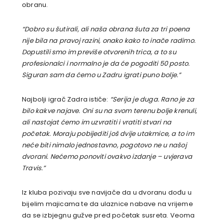
obranu.
“Dobro su šutirali, ali naša obrana šuta za tri poena
nije bila na pravoj razini, onako kako to inače radimo.
Dopustili smo im previše otvorenih trica, a to su
profesionalci i normalno je da će pogoditi 50 posto.
Siguran sam da ćemo u Zadru igrati puno bolje.”
Najbolji igrač Zadra ističe:
“Serija je duga. Rano je za
bilo kakve najave. Oni su na svom terenu bolje krenuli,
ali nastojat ćemo im uzvratiti i vratiti stvari na
početak. Moraju pobijediti još dvije utakmice, a to im
neće biti nimalo jednostavno, pogotovo ne u našoj
dvorani. Nećemo ponoviti ovakvo izdanje – uvjerava
Travis.”
Iz kluba pozivaju sve navijače da u dvoranu dođu u
bijelim majicama te da ulaznice nabave na vrijeme
da se izbjegnu gužve pred početak susreta. Veoma