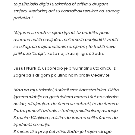
to psihološki diglo i utakmica bi otišla u drugom
smjeru. Međutim, oni su kontrolirali rezultat od samog
početka.”
“Sigurno se može s njima igrati. Uz podršku pune
dvorane naših navijača, možemo ih pobijediti i vratiti
se u Zagreb s izjednačenim omjerom, te tražiti novu
priliku za “brejk”,
kaže najiskusniji igrač Zadra.
Jusuf Nurkić
, usporedio je prvu finalnu utakmicu iz
Zagreba s dr gom polufinalnom protiv Cedevite:
“Kao na toj utakmici, šutirali smo katastrofalno. Očito
igramo slabije na gostujućem terenu i šut nas nikako
ne ide, ali vjerujem da ćemo se sabrati, te da ćemo u
Zadru ponoviti izdanje s trećeg polufinalnog dvoboja.
S punim Višnjikom, mislim da imamo velike šanse da
izjednačimo seriju.
S minus 15 u prvoj četvrtini, Zadar je krajem druge