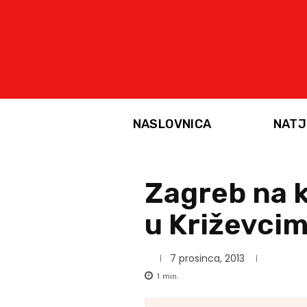
NASLOVNICA
NATJ
Zagreb na k
u Križevci
7 prosinca, 2013
1
min.