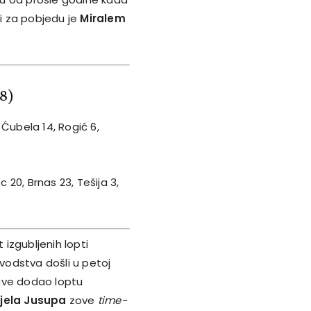
ji za pobjedu je
Miralem
68)
, Ćubela 14, Rogić 6,
c 20, Brnas 23, Tešija 3,
izgubljenih lopti
vodstva došli u petoj
ave dodao loptu
jela Jusupa
zove
time-