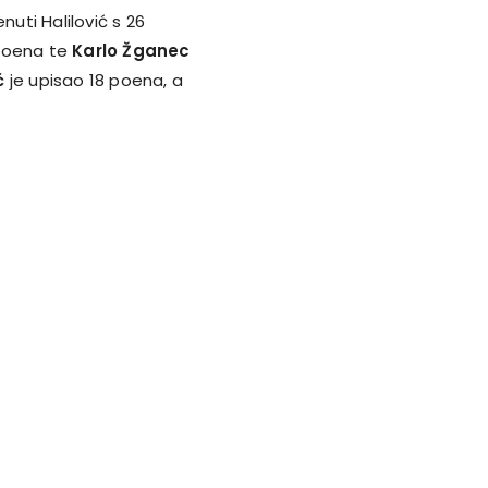
uti Halilović s 26
poena te
Karlo Žganec
ć
je upisao 18 poena, a