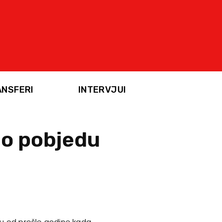
ANSFERI
INTERVJUI
ao pobjedu
iku od prošle godine kada