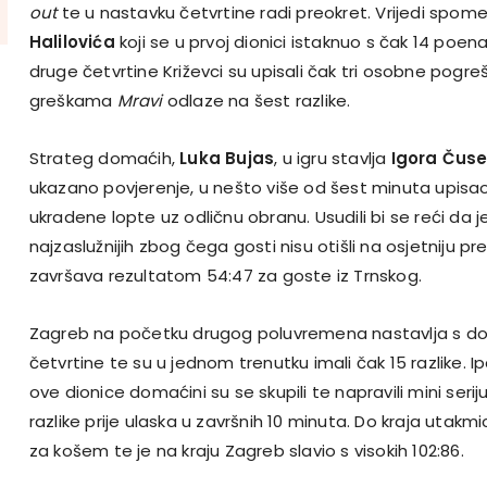
out
te u nastavku četvrtine radi preokret. Vrijedi spom
Halilovića
koji se u prvoj dionici istaknuo s čak 14 poena
druge četvrtine Križevci su upisali čak tri osobne pogre
greškama
Mravi
odlaze na šest razlike.
Strateg domaćih,
Luka Bujas
, u igru stavlja
Igora Čus
ukazano povjerenje, u nešto više od šest minuta upisao
ukradene lopte uz odličnu obranu. Usudili bi se reći da 
najzaslužnijih zbog čega gosti nisu otišli na osjetniju p
završava rezultatom 54:47 za goste iz Trnskog.
Zagreb na početku drugog poluvremena nastavlja s do
četvrtine te su u jednom trenutku imali čak 15 razlike. Ip
ove dionice domaćini su se skupili te napravili mini seriju
razlike prije ulaska u završnih 10 minuta. Do kraja utakm
za košem te je na kraju Zagreb slavio s visokih 102:86.