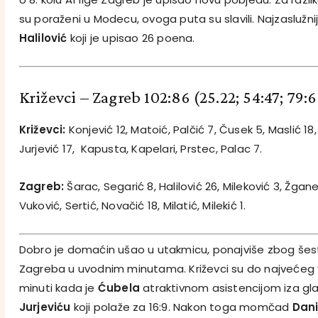
su poraženi u Modecu, ovoga puta su slavili. Najzaslužni
Halilović
koji je upisao 26 poena.
Križevci – Zagreb 102:86
(25.22; 54:47; 79:
Križevci:
Konjević 12, Matoić, Palčić 7, Čusek 5, Maslić 18
Jurjević 17, Kapusta, Kapelari, Prstec, Palac 7.
Zagreb:
Šarac, Segarić 8, Halilović 26, Mileković 3, Žgane
Vuković, Sertić, Novačić 18, Milatić, Milekić 1.
Dobro je domaćin ušao u utakmicu, ponajviše zbog šest 
Zagreba u uvodnim minutama. Križevci su do najvećeg 
minuti kada je
Ćubela
atraktivnom asistencijom iza gl
Jurjeviću
koji polaže za 16:9. Nakon toga momčad
Dani