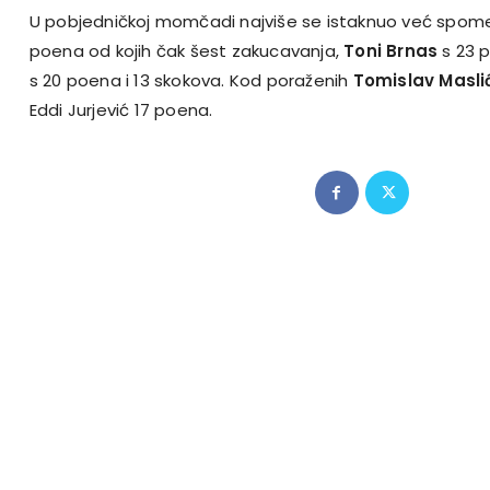
U pobjedničkoj momčadi najviše se istaknuo već spomen
poena od kojih čak šest zakucavanja,
Toni Brnas
s 23 
s 20 poena i 13 skokova. Kod poraženih
Tomislav Masli
Eddi Jurjević 17 poena.