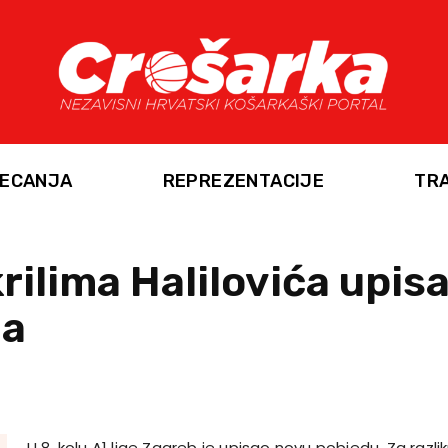
ECANJA
REPREZENTACIJE
TR
rilima Halilovića upis
ma
U 8. kolu A1 lige Zagreb je upisao novu pobjedu. Za razl