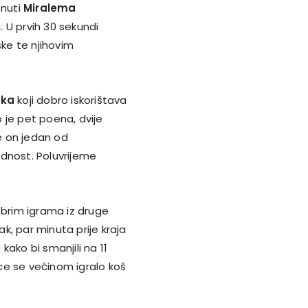
enuti
Miralema
. U prvih 30 sekundi
ške te njihovim
eka
koji dobro iskorištava
 je pet poena, dvije
je on jedan od
rednost. Poluvrijeme
brim igrama iz druge
ak, par minuta prije kraja
 kako bi smanjili na 11
ice se većinom igralo koš