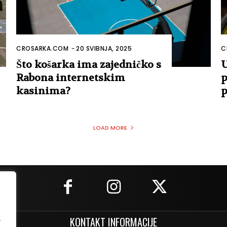
CROSARKA.COM
-
20 SVIBNJA, 2025
C
Što košarka ima zajedničko s
U
Rabona internetskim
p
kasinima?
p
LOAD MORE
.
KONTAKT INFORMACIJE