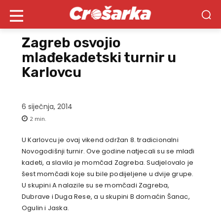
Zagreb osvojio
mlađekadetski turnir u
Karlovcu
6 siječnja, 2014
2
min.
U Karlovcu je ovaj vikend održan 8. tradicionalni
Novogodišnji turnir. Ove godine natjecali su se mlađi
kadeti, a slavila je momčad Zagreba. Sudjelovalo je
šest momčadi koje su bile podijeljene u dvije grupe.
U skupini A nalazile su se momčadi Zagreba,
Dubrave i Duga Rese, a u skupini B domaćin Šanac,
Ogulin i Jaska.