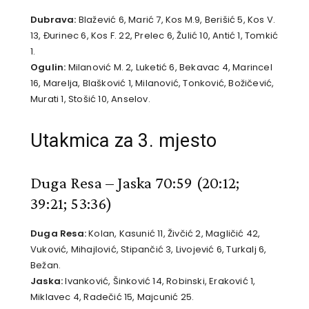
Dubrava:
Blažević 6, Marić 7, Kos M.9, Berišić 5, Kos V.
13, Đurinec 6, Kos F. 22, Prelec 6, Žulić 10, Antić 1, Tomkić
1.
Ogulin:
Milanović M. 2, Luketić 6, Bekavac 4, Marincel
16, Marelja, Blašković 1, Milanović, Tonković, Božičević,
Murati 1, Stošić 10, Anselov.
Utakmica za 3. mjesto
Duga Resa – Jaska 70:59
(20:12;
39:21; 53:36)
Duga Resa:
Kolan, Kasunić 11, Živčić 2, Magličić 42,
Vuković, Mihajlović, Stipančić 3, Livojević 6, Turkalj 6,
Bežan.
Jaska:
Ivanković, Šinković 14, Robinski, Eraković 1,
Miklavec 4, Radečić 15, Majcunić 25.