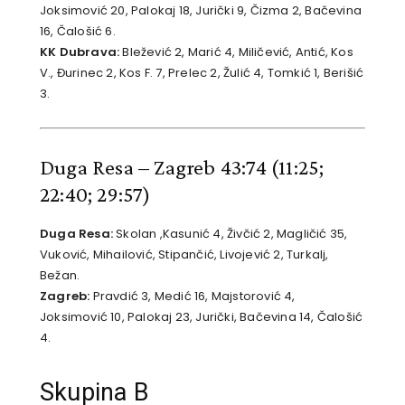
Joksimović 20, Palokaj 18, Jurički 9, Čizma 2, Bačevina
16, Čalošić 6.
KK Dubrava:
Bležević 2, Marić 4, Miličević, Antić, Kos
V., Đurinec 2, Kos F. 7, Prelec 2, Žulić 4, Tomkić 1, Berišić
3.
Duga Resa – Zagreb 43:74
(11:25;
22:40; 29:57)
Duga Resa:
Skolan ,Kasunić 4, Živčić 2, Magličić 35,
Vuković, Mihailović, Stipančić, Livojević 2, Turkalj,
Bežan.
Zagreb:
Pravdić 3, Medić 16, Majstorović 4,
Joksimović 10, Palokaj 23, Jurički, Bačevina 14, Čalošić
4.
Skupina B