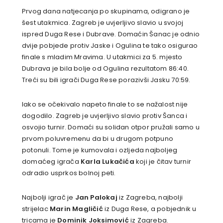
Prvog dana natjecanja po skupinama, odigrano je
šest utakmica. Zagreb je uvjerljivo slavio u svojoj
ispred Duga Rese i Dubrave. Domaćin Šanac je odnio
dvije pobjede protiv Jaske i Ogulina te tako osigurao
finale s mladim Mravima. U utakmici za 5. mjesto
Dubrava je bila bolje od Ogulina rezultatom 86:40.
Treći su bili igrači Duga Rese porazivši Jasku 70:59.
Iako se očekivalo napeto finale to se nažalost nije
dogodilo. Zagreb je uvjerljivo slavio protiv Šanca i
osvojio turnir. Domaći su solidan otpor pružali samo u
prvom poluvremenu da bi u drugom potpuno
potonuli. Tome je kumovala i ozljeda najboljeg
domaćeg igrača
Karla Lukačića
koji je čitav turnir
odradio usprkos bolnoj peti.
Najbolji igrač je
Jan Palokaj
iz Zagreba, najbolji
strijelac
Marin Magličić
iz Duga Rese, a pobjednik u
tricama je
Dominik Joksimović
iz Zagreba.