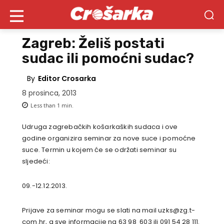
Zagreb: Želiš postati
sudac ili pomoćni sudac?
By
Editor Crosarka
8 prosinca, 2013
Less than 1
min.
Udruga zagrebačkih košarkaških sudaca i ove
godine organizira seminar za nove suce i pomoćne
suce. Termin u kojem će se održati seminar su
sljedeći:
09.-12.12.2013.
Prijave za seminar mogu se slati na mail uzks@zg.t-
com.hr, a sve informacije na 63 98 603 ili 091 54 28 111.