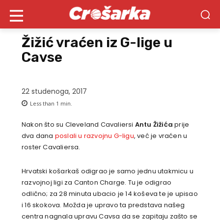
Žižić vraćen iz G-lige u
Cavse
22 studenoga, 2017
Less than 1
min.
Nakon što su Cleveland Cavaliersi
Antu Žižića
prije
dva dana
poslali u razvojnu G-ligu
, već je vraćen u
roster Cavaliersa.
Hrvatski košarkaš odigrao je samo jednu utakmicu u
razvojnoj ligi za Canton Charge. Tu je odigrao
odlično; za 28 minuta ubacio je 14 koševa te je upisao
i 16 skokova. Možda je upravo ta predstava našeg
centra nagnala upravu Cavsa da se zapitaju zašto se