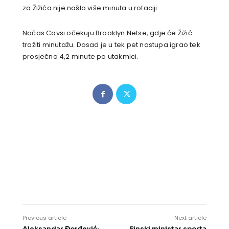
za Žižića nije našlo više minuta u rotaciji.
Noćas Cavsi očekuju Brooklyn Netse, gdje će Žižić
tražiti minutažu. Dosad je u tek pet nastupa igrao tek
prosječno 4,2 minute po utakmici.
Previous article
Next article
Aleksandar Đorđević:
Finski ministar sporta