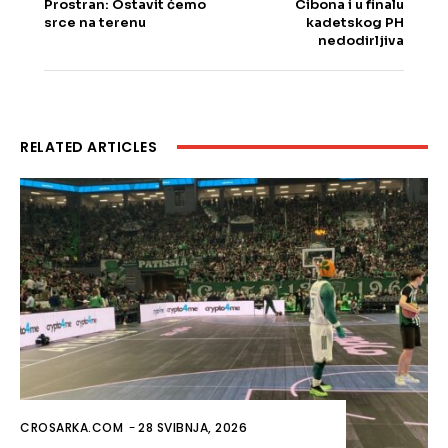
Prostran: Ostavit ćemo
Cibona i u finalu
srce na terenu
kadetskog PH
nedodirljiva
RELATED ARTICLES
CROSARKA.COM
-
28 SVIBNJA, 2026