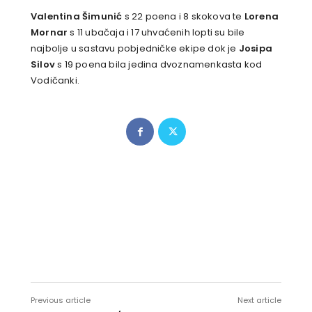
Valentina Šimunić
s 22 poena i 8 skokova te
Lorena
Mornar
s 11 ubačaja i 17 uhvaćenih lopti su bile
najbolje u sastavu pobjedničke ekipe dok je
Josipa
Silov
s 19 poena bila jedina dvoznamenkasta kod
Vodičanki.
Previous article
Next article