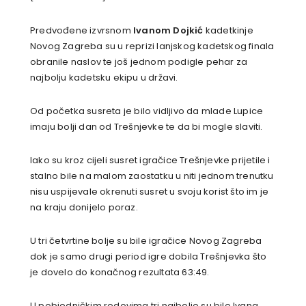
Predvođene izvrsnom
Ivanom Dojkić
kadetkinje
Novog Zagreba su u reprizi lanjskog kadetskog finala
obranile naslov te još jednom podigle pehar za
najbolju kadetsku ekipu u državi.
Od početka susreta je bilo vidljivo da mlade Lupice
imaju bolji dan od Trešnjevke te da bi mogle slaviti.
Iako su kroz cijeli susret igračice Trešnjevke prijetile i
stalno bile na malom zaostatku u niti jednom trenutku
nisu uspijevale okrenuti susret u svoju korist što im je
na kraju donijelo poraz.
U tri četvrtine bolje su bile igračice Novog Zagreba
dok je samo drugi period igre dobila Trešnjevka što
je dovelo do konačnog rezultata 63:49.
U pobjedničkim redovima tri najbolje su bile Ivana