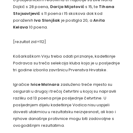
Dojkić s 28 poena,
Darija Mijatović
s 15, te
Tihana
Stojsavljević
s 11 poena i 15 skokova dok kod
poraženih
Iva Slonjšak
je postigla 20, a
Anita
Kelava
10 poena.
[rezultat zid=112]
Košarkaškom Virju treba odati priznanje, kadetkinje
Podravca su treća selekcija kluba koja je u posljednje
tri godine izborila završnicu Prvenstva Hrvatske.
Igračice
Ivice Molnara
zasluženo treće mjesto su
osigurali u drugoj i trećoj četvrtini u kojoj su napravili
razliku od 13 poena prije posljednje četvrtine. U
posljednjem dijelu kadetkinje Vodica nisu uspjeli
dovesti utakmicu u rezultatsku neizvjesnost, ali kao i
njihove današnje protivnice mogu biti zadovoljne s
ovogodišnjim rezultatima.