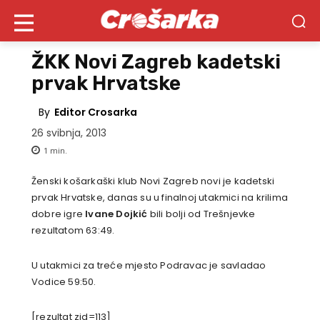
ŽKK Novi Zagreb kadetski
prvak Hrvatske
By
Editor Crosarka
26 svibnja, 2013
1
min.
Ženski košarkaški klub Novi Zagreb novi je kadetski
prvak Hrvatske, danas su u finalnoj utakmici na krilima
dobre igre
Ivane Dojkić
bili bolji od Trešnjevke
rezultatom 63:49.
U utakmici za treće mjesto Podravac je savladao
Vodice 59:50.
[rezultat zid=113]