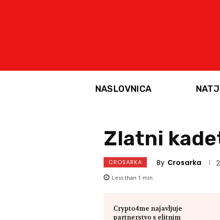
NASLOVNICA
NATJ
Zlatni kade
By
Crosarka
CROSARKA
2
Less than 1
min.
Crypto4me najavljuje
partnerstvo s elitnim