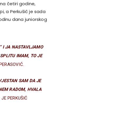
 na četiri godine,
pi, a Perkušić je sada
 godinu dana juniorskog
I” I JA NASTAVLJAMO
SPLITU IMAM, TO JE
PERASOVIĆ.
SVJESTAN SAM DA JE
TNEM RADOM, HVALA
 JE PERKUŠIĆ