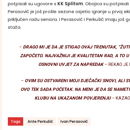
potpisali su ugovore s
KK Splitom
. Obojica su potpisali
Perasović je još prošle sezone osjetio igranje u prvoj eki
priključen radu seniora. I Perasović i Perkušić imaju još
staža.
–
DRAGO MI JE DA JE STIGAO OVAJ TRENUTAK, “ŽUT
ZAPOČETO. NAJVAŽNIJI JE KVALITETAN RAD, A TO U 
OSNOVNI UVJET ZA NAPREDAK
– REKAO JE 
–
OVIM SU OSTVARENI MOJI DJEČAČKI SNOVI, ALI 
OVO TEK SADA POČETAK. NA MENI JE DA SE NAME
KLUBU NA UKAZANOM POVJERENJU
– KAZAO
Tags
Ante Perkušić
Ivan Perasović