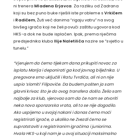
ni trenera
Mladena Erjavca
. Za razliku od Zadrana
koji su bez puno buke riješili iste probleme s
Vrkićem
i
Radićem
, Žuti već danima “rigaju vatru” na svog
bivšeg igrača koji ne želi povući zaštitu ugovora kod
HKS-a dok ne bude isplaćen. Ipak, prema riječima
predsjednika kluba
Ilije Naletilića
nazire se “svjetlo u
tunelu.”
“Vjerujem da ćemo tijekom dana prikupiti novac za
isplatu Marija i deponirati ga kod javnog bilježnika. U
pregovore smo uključili i Ratu Tvrdića, ali ni on nije
uspio ‘slomiti’ Filipoviće. Da budem pošten ja sam
glavni krivac što je do ovog transfera došlo. Želio sam
najbolje za klub, vjerovao sam da će nam se otvoriti
neka nova sponzorska vrata, ali to se nije dogodilo.
Ako uspijemo u svojoj nakani i danas ćemo moći
registrirati igrače, a ukoliko ne Zvezdi ćemo se
suprotstaviti s registriranim igračima i juniorima.
Hvala HKS-u koji nam je u ovoj situaciji maksimalno