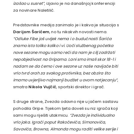
izašao u susret”
, izjavio je na današnjoj konferenciji
za novinare Naletilić.
Predstavnike medija zanimalo je i kakva je situacija s
Darijom Šarićem
, no tu nikakvih novosti nema.
“Odluke Fibe još uvijek nema i o budućnosti Šarića
znamo isto toliko koliko i vi. Uoči službenog početka
nove sezone mogu samo reći da nam je cilj zadržati
nepobjedivost na Gripama. Lani smo imali skor 18-1 i
nadam se da ćemo i ove sezone uz naše navijače biti
vrlo tvrd orah za svakog protivnika, bez obzira što
imamo uvjerljivo najmanji budžet u ovom natjecanju”
,
smatra
Nikola Vujčić
, sportski direktor i igrač.
S druge strane, Zvezda odavno nije u jačem sastavu
pohodila Gripe. Tijekom ljeta doveli su niz igrača koji
sami mogu riješiti utakmicu.
“Zvezda je individualno
vrlo jaka. Igrači poput Rakočevića, Simonovića,
Savovića, Browna, Almonda mogu raditi velike serije i