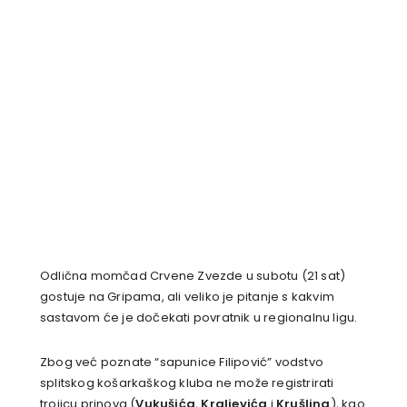
Odlična momčad Crvene Zvezde u subotu (21 sat)
gostuje na Gripama, ali veliko je pitanje s kakvim
sastavom će je dočekati povratnik u regionalnu ligu.
Zbog već poznate “sapunice Filipović” vodstvo
splitskog košarkaškog kluba ne može registrirati
trojicu prinova (
Vukušića
,
Kraljevića
i
Krušlina
), kao