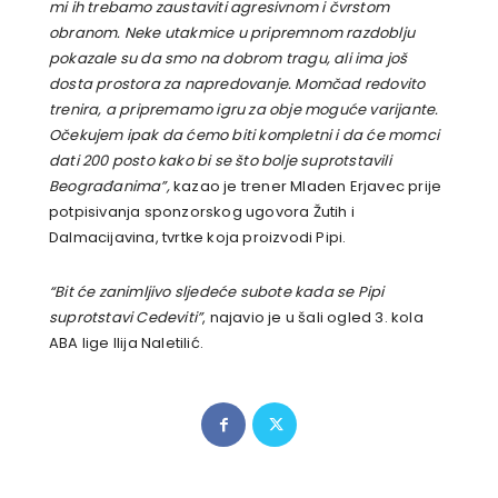
mi ih trebamo zaustaviti agresivnom i čvrstom
obranom. Neke utakmice u pripremnom razdoblju
pokazale su da smo na dobrom tragu, ali ima još
dosta prostora za napredovanje. Momčad redovito
trenira, a pripremamo igru za obje moguće varijante.
Očekujem ipak da ćemo biti kompletni i da će momci
dati 200 posto kako bi se što bolje suprotstavili
Beograđanima”,
kazao je trener Mladen Erjavec prije
potpisivanja sponzorskog ugovora Žutih i
Dalmacijavina, tvrtke koja proizvodi Pipi.
“Bit će zanimljivo sljedeće subote kada se Pipi
suprotstavi Cedeviti”
, najavio je u šali ogled 3. kola
ABA lige Ilija Naletilić.