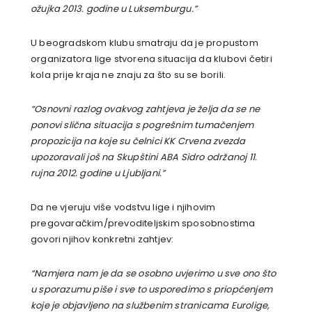
ožujka 2013. godine u Luksemburgu.”
U beogradskom klubu smatraju da je propustom
organizatora lige stvorena situacija da klubovi četiri
kola prije kraja ne znaju za što su se borili.
“Osnovni razlog ovakvog zahtjeva je želja da se ne
ponovi slična situacija s pogrešnim tumačenjem
propozicija na koje su čelnici KK Crvena zvezda
upozoravali još na Skupštini ABA Sidro održanoj 11.
rujna 2012. godine u Ljubljani.”
Da ne vjeruju više vodstvu lige i njihovim
pregovaračkim/prevoditeljskim sposobnostima
govori njihov konkretni zahtjev:
“Namjera nam je da se osobno uvjerimo u sve ono što
u sporazumu piše i sve to usporedimo s priopćenjem
koje je objavljeno na službenim stranicama Eurolige,