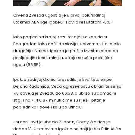
Crvena Zvezda ugostila je u prvoj polufinalnoj
utakmici ABA lige Igokeu i slavila rezultatom 76:61.
Iako pogled na krajnji rezultat djeluje kao da su
Beograđani lako došli do slavlja, u stvarnosti je to bilo
drugačije. Naime, Igokea je pružila izvrstan otpor do
posljednjih deset minuta, u koje se ušlo praktički u
egalu (56:55).
Ipak, u zadnjoj dionici presudila je kvaliteta ekipe
Dejana Radonjića. Veća agresivnost u obrani te serija
7:0 odvela je Zvezdu do 66:58, a ubrzo su domaćini
stigli i na +14 u 37. minuti čime su riješili pitanje
pobjednika i poveli 1:0 u polufinalu.
Jordan Loyd je ubacio 21 poen, Corey Walden je
dodao 13. U redovima Igokee najbolji je bio Edin Atić s