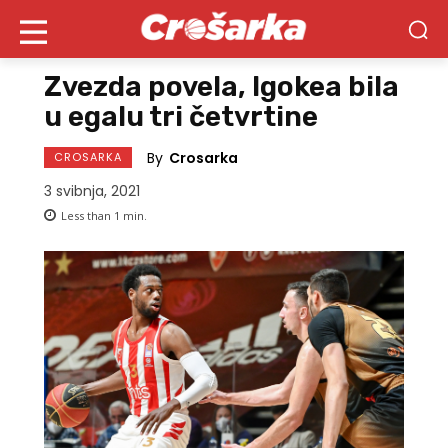
Zvezda povela, Igokea bila
u egalu tri četvrtine
By
Crosarka
CROSARKA
3 svibnja, 2021
Less than 1
min.