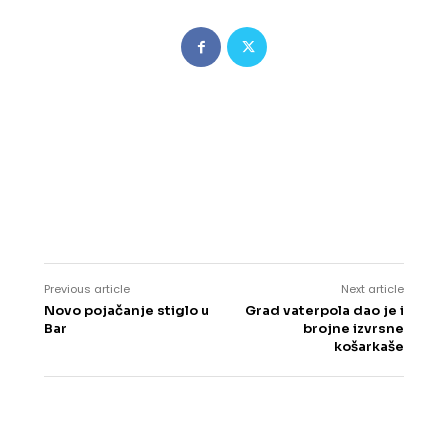
Previous article
Next article
Novo pojačanje stiglo u
Grad vaterpola dao je i
Bar
brojne izvrsne
košarkaše