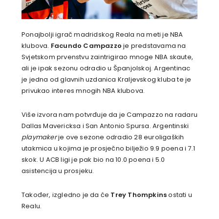
Ponajbolji igrač madridskog Reala na meti je NBA
klubova.
Facundo Campazzo
je predstavama na
Svjetskom prvenstvu zaintrigirao mnoge NBA skaute,
ali je ipak sezonu odradio u Španjolskoj. Argentinac
je jedna od glavnih uzdanica Kraljevskog kluba te je
privukao interes mnogih NBA klubova.
Više izvora nam potvrđuje da je Campazzo na radaru
Dallas Mavericksa i San Antonio Spursa. Argentinski
playmaker
je ove sezone odradio 28 euroligaških
utakmica u kojima je prosječno bilježio 9.9 poena i 7.1
skok. U ACB ligi je pak bio na 10.0 poena i 5.0
asistencija u prosjeku.
Također, izgledno je da će
Trey Thompkins
ostati u
Realu.