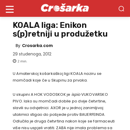
KOALA liga: Enikon
s(p)retniji u produžetku
By
Crosarka.com
29 studenoga, 2012
2
min.
U Amaterskoj košarkaškoj ligi KOALA naziru se
momčadi koje će u Skupinu za prvaka.
U skupini A HOK VODOSKOK je
ispio
VUKOVARSKO
PIVO. Iako su momčadi dobile po dvije četvrtine,
slavili su odvjetnici. AXOR je u jednoj zanimljivoj
utakmici stigao do pobjede protiv BAUERFEINDA.
Odlučila je druga četvrtina nakon koje se farmaceuti
više nisu uspjeli vratiti. ZABA nije imala problema sa