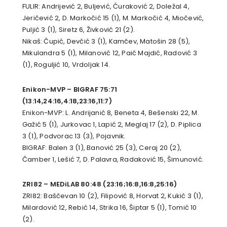
FULIR: Andrijević 2, Buljević, Ćuraković 2, Doležal 4,
Jeričević 2, D. Markočić 15 (1), M. Markočić 4, Miočević,
Puljić 3 (1), Siretz 6, Živković 21 (2).
Nikaš: Čupić, Devčić 3 (1), Kamčev, Matošin 28 (5),
Mikulandra 5 (1), Milanović 12, Paić Majdić, Radović 3
(1), Roguljić 10, Vrdoljak 14.
Enikon-MVP – BIGRAF 75:71
(13:14,24:16,4:18,23:16,11:7)
Enikon-MVP: L. Andrijanić 8, Beneta 4, Bešenski 22, M.
Gažić 5 (1), Jurkovac 1, Lapić 2, Meglaj 17 (2), D. Piplica
3 (1), Podvorac 13 (3), Pojavnik.
BIGRAF: Balen 3 (1), Banović 25 (3), Ceraj 20 (2),
Čamber 1, Lešić 7, D. Palavra, Radaković 15, Šimunović.
ZRI82 – MEDiLAB 80:48 (23:16;16:8,16:8,25:16)
ZRI82: Baščevan 10 (2), Filipović 8, Horvat 2, Kukić 3 (1),
Milardović 12, Rebić 14, Strika 16, Šiptar 5 (1), Tomić 10
(2).