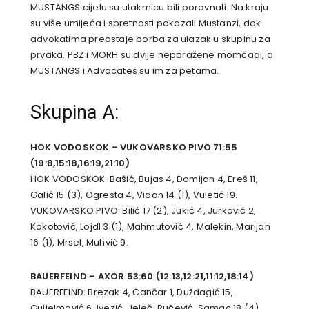
MUSTANGS cijelu su utakmicu bili poravnati. Na kraju
su više umijeća i spretnosti pokazali Mustanzi, dok
advokatima preostaje borba za ulazak u skupinu za
prvaka. PBZ i MORH su dvije neporažene momčadi, a
MUSTANGS i Advocates su im za petama.
Skupina A:
HOK VODOSKOK – VUKOVARSKO PIVO 71:55
(19:8,15:18,16:19,21:10)
HOK VODOSKOK: Bašić, Bujas 4, Domijan 4, Ereš 11,
Galić 15 (3), Ogresta 4, Vidan 14 (1), Vuletić 19.
VUKOVARSKO PIVO: Bilić 17 (2), Jukić 4, Jurković 2,
Kokotović, Lojdl 3 (1), Mahmutović 4, Malekin, Marijan
16 (1), Mrsel, Muhvić 9.
BAUERFEIND – AXOR 53:60 (12:13,12:21,11:12,18:14)
BAUERFEIND: Brezak 4, Čančar 1, Duždagić 15,
Guljelmović 6, Ivezić, Jeleč, Ručević, Samac 18 (4),