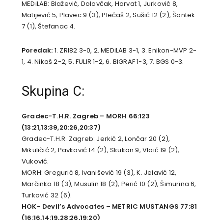
MEDiLAB: Blažević, Dolovčak, Horvat 1, Jurković 8,
Matijević 5, Plavec 9 (3), Plečaš 2, Sušić 12 (2), Šantek
7 (1), Štefanac 4.
Poredak:
1. ZRI82 3-0, 2. MEDiLAB 3-1, 3. Enikon-MVP 2-
1, 4. Nikaš 2-2, 5. FULIR 1-2, 6. BIGRAF 1-3, 7. BGS 0-3.
Skupina C:
Gradec-T.H.R. Zagreb – MORH 66:123
(13:21,13:39,20:26,20:37)
Gradec-T.H.R. Zagreb: Jerkić 2, Lončar 20 (2),
Mikuličić 2, Pavković 14 (2), Skukan 9, Vlaić 19 (2),
Vuković.
MORH: Gregurić 8, Ivanišević 19 (3), K. Jelavić 12,
Marčinko 18 (3), Musulin 18 (2), Perić 10 (2), Šimurina 6,
Turković 32 (6).
HOK- Devil’s Advocates – METRIC MUSTANGS 77:81
(16:16,14:19,28:26,19:20)