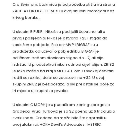
Cro Swimom. Utakmica je od početka otišla na stranu
ZABE. AXOR i KYOCERA su u ovoj skupini momčadi bez
krivog koraka.
U skupini B FULIR i Nikaš su podijelili četvrtine, ali u
prvoj i posljednjoj Nikaš je ostvario +23 i stigao do
zaslužene pobjede. Enikon-MVP i BIGRAF su u
produžetku odlučivali o pobjedniku. BIGRAF je
odličnom trećom dionicom stigao do +7, ali nije
izdržao. U produžetku Enikon odnosi cijeli plijen. ZRI82
je lako izašao na kraj s MEDiLAB-om. U svakoj četvrtini
radili su razliku, da bi se zaustavili na +32. U ovoj
skupini ZRI82 je bez poraza, a svi preostali se bore za
tri mjesta u skupini za prvaka.
U skupini C MORH je u pucačkom treningu pregazio
Gradeca. Vrući Turković je sa 32 poena uz 6 trica ubio
svaku nadu Gradeca da može bilo što napraviti u
ovoj utakmici. HOK- Devil’s Advocates i METRIC