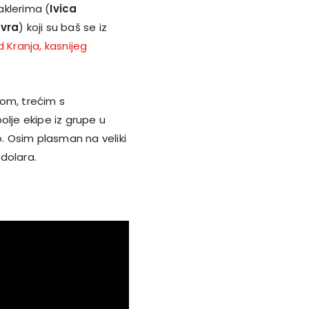
aklerima (
Ivica
avra
) koji su baš se iz
od Kranja, kasnijeg
dom, trećim s
bolje ekipe iz grupe u
o. Osim plasman na veliki
 dolara.