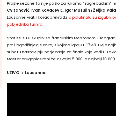
Prošle sezone to nije pošlo za rukama “zagrebačkim” h
Cvitanović
,
Ivan Kovačević
,
Igor Musulin
i
Željka Pal
Lausanne vratili korak prekratki,
u polufinalu su izgubili 
pobjednika turnira
.
Statisti su u skupini sa francuskim Mentonom i Beogra
prošlogodišnjeg turnira, s kojima igraju u 17:40. Dvije naj
subotu nastavljaju natjecanje za finale koje vodi u Toki
Master drugoplasirani će osvojiti 5 000, a najbolji 10 000
UŽIVO iz Lausanne: