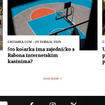
CROSARKA.COM
-
20 SVIBNJA, 2025
C
Što košarka ima zajedničko s
U
Rabona internetskim
p
kasinima?
p
LOAD MORE