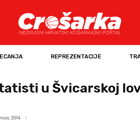
ECANJA
REPREZENTACIJE
TR
atisti u Švicarskoj lov
voza, 2014