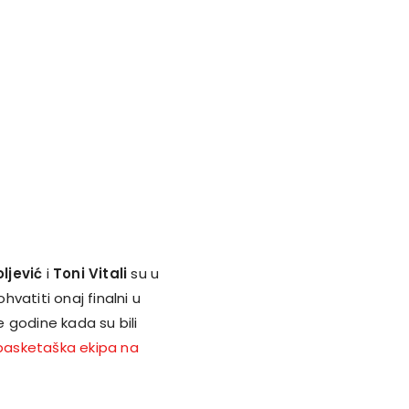
ljević
i
Toni Vitali
su u
vatiti onaj finalni u
e godine kada su bili
a basketaška ekipa na