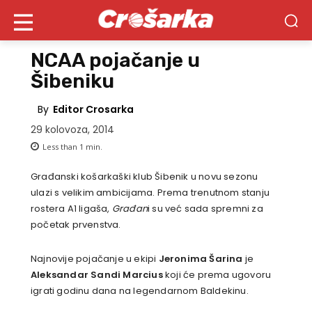
NCAA pojačanje u
Šibeniku
By
Editor Crosarka
29 kolovoza, 2014
Less than 1
min.
Građanski košarkaški klub Šibenik u novu sezonu
ulazi s velikim ambicijama. Prema trenutnom stanju
rostera A1 ligaša,
Građan
i su već sada spremni za
početak prvenstva.
Najnovije pojačanje u ekipi
Jeronima Šarina
je
Aleksandar Sandi Marcius
koji će prema ugovoru
igrati godinu dana na legendarnom Baldekinu.