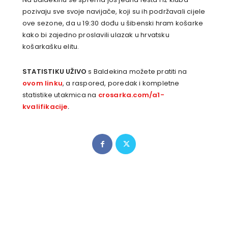
pozivaju sve svoje navijače, koji su ih podržavali cijele
ove sezone, da u 19:30 dođu u šibenski hram košarke
kako bi zajedno proslavili ulazak u hrvatsku
košarkašku elitu.
STATISTIKU UŽIVO
s Baldekina možete pratiti na
ovom linku
, a raspored, poredak i kompletne
statistike utakmica na
crosarka.com/a1-
kvalifikacije
.