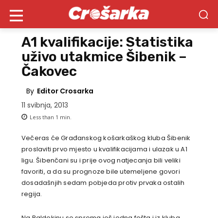
A1 kvalifikacije: Statistika
uživo utakmice Šibenik –
Čakovec
By
Editor Crosarka
11 svibnja, 2013
Less than 1
min.
Večeras će Građanskog košarkaškog kluba Šibenik
proslaviti prvo mjesto u kvalifikacijama i ulazak u A1
ligu. Šibenčani su i prije ovog natjecanja bili veliki
favoriti, a da su prognoze bile utemeljene govori
dosadašnjih sedam pobjeda protiv prvaka ostalih
regija.
Na Baldekinu se sprema još jedna fešta i iz kluba