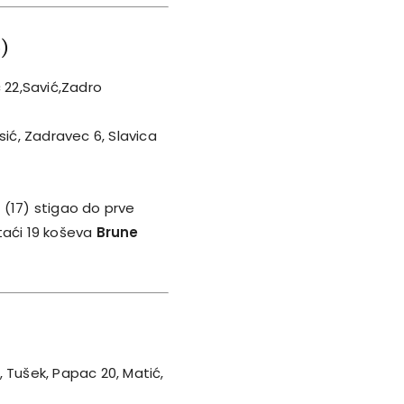
6)
ć 22,Savić,Zadro
ić, Zadravec 6, Slavica
a
(17) stigao do prve
taći 19 koševa
Brune
ć, Tušek, Papac 20, Matić,