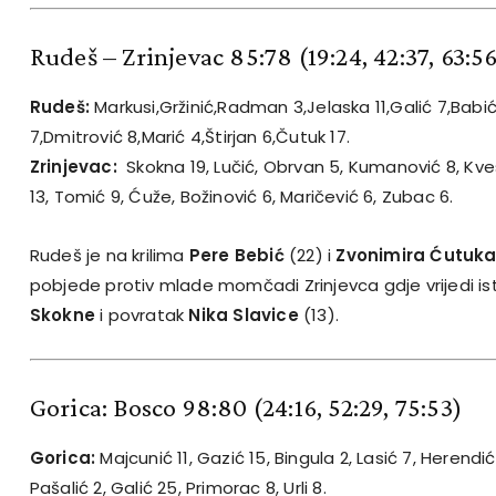
Rudeš – Zrinjevac 85:78
(19:24, 42:37, 63:5
Rudeš:
Markusi,Gržinić,Radman 3,Jelaska 11,Galić 7,Babi
7,Dmitrović 8,Marić 4,Štirjan 6,Čutuk 17.
Zrinjevac:
Skokna 19, Lučić, Obrvan 5, Kumanović 8, Kves
13, Tomić 9, Ćuže, Božinović 6, Maričević 6, Zubac 6.
Rudeš je na krilima
Pere Bebić
(22) i
Zvonimira Ćutuk
pobjede protiv mlade momčadi Zrinjevca gdje vrijedi is
Skokne
i povratak
Nika Slavice
(13).
Gorica: Bosco 98:80
(24:16, 52:29, 75:53)
Gorica:
Majcunić 11, Gazić 15, Bingula 2, Lasić 7, Herendi
Pašalić 2, Galić 25, Primorac 8, Urli 8.