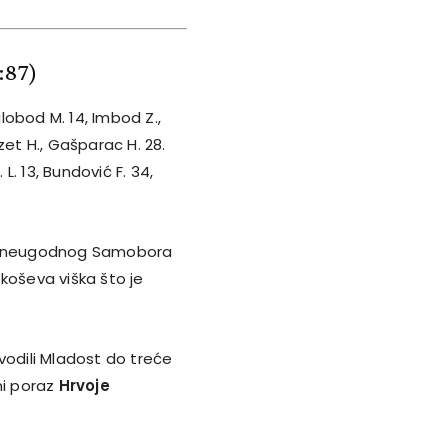
3:87)
Šilobod M. 14, Imbod Z.,
ozet H., Gašparac H. 28.
. L. 13, Bundović F. 34,
kod neugodnog Samobora
koševa viška što je
vodili Mladost do treće
ni poraz
Hrvoje