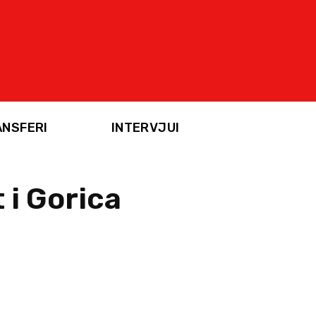
ANSFERI
INTERVJUI
 i Gorica