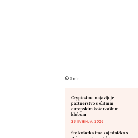
3
min.
Crypto4me najavljuje
partnerstvo s elitnim
europskim košarkaškim
klubom
28 SVIBNJA, 2026
Što košarka ima zajedničko s