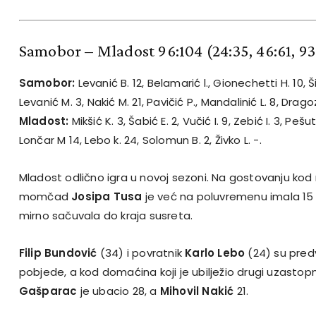
Samobor – Mladost 96:104
(24:35, 46:61, 9
Samobor:
Levanić B. 12, Belamarić l., Gionechetti H. 10, 
Levanić M. 3, Nakić M. 21, Pavičić P., Mandalinić L. 8, Drag
Mladost:
Mikšić K. 3, Šabić E. 2, Vučić I. 9, Zebić I. 3, Pešut
Lončar M 14, Lebo k. 24, Solomun B. 2, Živko L. -.
Mladost odlično igra u novoj sezoni. Na gostovanju 
momčad
Josipa Tusa
je već na poluvremenu imala 15 
mirno sačuvala do kraja susreta.
Filip Bundović
(34) i povratnik
Karlo Lebo
(24) su pred
pobjede, a kod domaćina koji je ubilježio drugi uzastop
Gašparac
je ubacio 28, a
Mihovil Nakić
21.