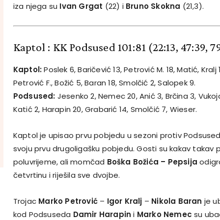
iza njega su
Ivan Grgat
(22) i
Bruno Skokna
(21,3).
Kaptol : KK Podsused 101:81
(22:13, 47:39, 7
Kaptol:
Poslek 6, Baričević 13, Petrović M. 18, Matić, Kralj 
Petrović F., Božić 5, Baran 18, Smolčić 2, Salopek 9.
Podsused:
Jesenko 2, Nemec 20, Anić 3, Brčina 3, Vukoja 
Katić 2, Harapin 20, Grabarić 14, Smolčić 7, Wieser.
Kaptol je upisao prvu pobjedu u sezoni protiv Podsuseda
svoju prvu drugoligašku pobjedu. Gosti su kakav takav pr
poluvrijeme, ali momčad
Boška Božića – Pepsija
odigra
četvrtinu i riješila sve dvojbe.
Trojac
Marko Petrović
–
Igor Kralj
–
Nikola Baran
je u
kod Podsuseda
Damir Harapin
i
Marko Nemec
su ubac