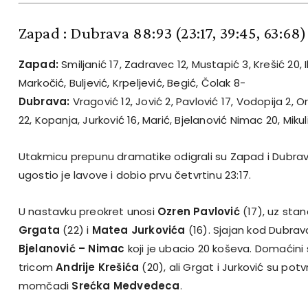
Zapad : Dubrava 88:93
(23:17, 39:45, 63:68)
Zapad:
Smiljanić 17, Zadravec 12, Mustapić 3, Krešić 20, Iki
Markočić, Buljević, Krpeljević, Begić, Čolak 8-
Dubrava:
Vragović 12, Jović 2, Pavlović 17, Vodopija 2, Or
22, Kopanja, Jurković 16, Marić, Bjelanović Nimac 20, Mikul
Utakmicu prepunu dramatike odigrali su Zapad i Dubrav
ugostio je lavove i dobio prvu četvrtinu 23:17.
U nastavku preokret unosi
Ozren Pavlović
(17), uz sta
Grgata
(22) i
Matea Jurkovića
(16). Sjajan kod Dubrav
Bjelanović – Nimac
koji je ubacio 20 koševa. Domaćini s
tricom
Andrije Krešića
(20), ali Grgat i Jurković su potv
momčadi
Srećka Medvedeca
.