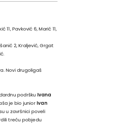
ć 11, Pavković 6, Marić 11,
šanić 2, Kraljević, Grgat
ić.
a. Novi drugoligaš
ndardnu podršku
Ivana
aša je bio junior
Ivan
u u završnici poveli
rdili treću pobjedu