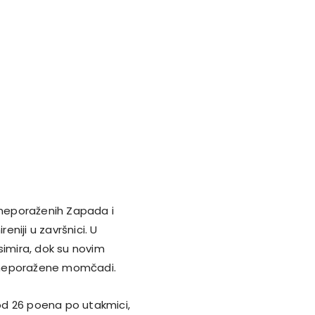
i neporaženih Zapada i
eniji u završnici. U
simira, dok su novim
 neporažene momčadi.
d 26 poena po utakmici,