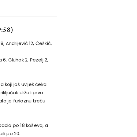
9:58)
18, Andrijević 12, Češkić,
6, Gluhak 2, Pezelj 2,
 koji još uvijek čeka
iključak držali prvo
la je furioznu treću
bacio po 18 koševa, a
ili po 20.