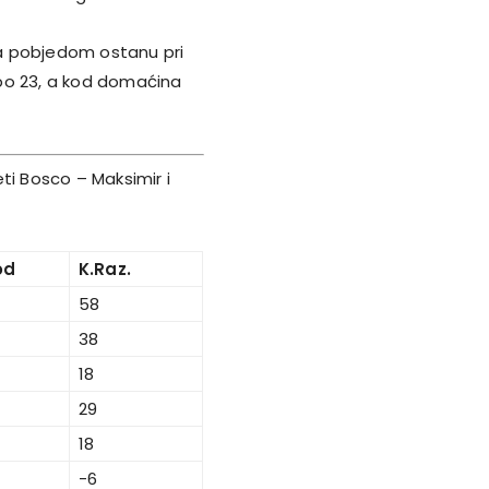
 pobjedom ostanu pri
 po 23, a kod domaćina
ti Bosco – Maksimir i
od
K.Raz.
58
38
18
29
18
-6