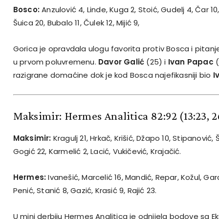
Bosco:
Anzulović 4, Linde, Kuga 2, Stoić, Gudelj 4, Čar 10
Šuica 20, Bubalo 11, Čulek 12, Mijić 9,
Gorica je opravdala ulogu favorita protiv Bosca i pitanje
u prvom poluvremenu.
Davor Galić
(25) i
Ivan Papac
(
razigrane domaćine dok je kod Bosca najefikasniji bio
I
Maksimir: Hermes Analitica 82:92
(13:23, 
Maksimir:
Kragulj 21, Hrkač, Krišić, Džapo 10, Stipanović, 
Gogić 22, Karmelić 2, Lacić, Vukičević, Krajačić.
Hermes:
Ivanešić, Marcelić 16, Mandić, Repar, Kožul, Gara
Penić, Stanić 8, Gazić, Krasić 9, Rajić 23.
U mini derbiju Hermes Analitica je odnijela bodove sa 