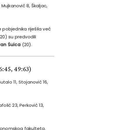
, Mujkanović 8, Škaljac,
 pobjednika riješila već
20) su predvodili
van Šuica
(20).
26:45, 49:63)
Šutalo 11, Stojanović 16,
folić 23, Perković 13,
Ekonomskog fakulteta.