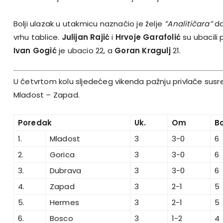
Bolji ulazak u utakmicu naznačio je želje
”Analitičara”
da
vrhu tablice.
Julijan Rajić
i
Hrvoje Garafolić
su ubacili
Ivan Gogić
je ubacio 22, a
Goran Kragulj
21.
U četvrtom kolu sljedećeg vikenda pažnju privlače susre
Mladost – Zapad.
Poredak
Uk.
Om
B
1.
Mladost
3
3-0
6
2.
Gorica
3
3-0
6
3.
Dubrava
3
3-0
6
4.
Zapad
3
2-1
5
5.
Hermes
3
2-1
5
6.
Bosco
3
1-2
4