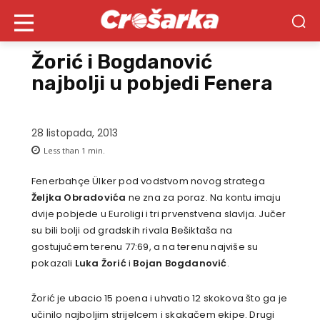
Žorić i Bogdanović
najbolji u pobjedi Fenera
28 listopada, 2013
Less than 1
min.
Fenerbahçe Ülker pod vodstvom novog stratega
Željka Obradovića
ne zna za poraz. Na kontu imaju
dvije pobjede u Euroligi i tri prvenstvena slavlja. Jučer
su bili bolji od gradskih rivala Bešiktaša na
gostujućem terenu 77:69, a na terenu najviše su
pokazali
Luka Žorić
i
Bojan Bogdanović
.
Žorić je ubacio 15 poena i uhvatio 12 skokova što ga je
učinilo najboljim strijelcem i skakačem ekipe. Drugi