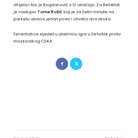
strijelac bio je Bogdanović s 12 ubačaja. Za Bešiktaš
je nastupio
Tome Ružić
koji je za četiri minute na
parketu ubacio jedan poen i uhvatio dva skoka.
Fenerbahce sljedeću utakmicu igra u četvrtak protiv
moskovskog CSKA.