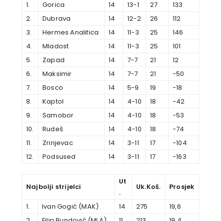
1.
Gorica
14
13-1
27
133
2.
Dubrava
14
12-2
26
112
3.
Hermes Analitica
14
11-3
25
146
4.
Mladost
14
11-3
25
101
5.
Zapad
14
7-7
21
12
6.
Maksimir
14
7-7
21
-50
7.
Bosco
14
5-9
19
-18
8.
Kaptol
14
4-10
18
-42
9.
Samobor
14
4-10
18
-53
10.
Rudeš
14
4-10
18
-74
11.
Zrinjevac
14
3-11
17
-104
12.
Podsused
14
3-11
17
-163
Ut
Najbolji strijelci
Uk.Koš.
Prosjek
.
1.
Ivan Gogić (MAK)
14
275
19,6
2.
Filip Bundović (MLA)
11
213
19,4