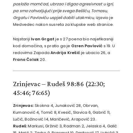
posložio momčad, ubrzao i digao agresivnost u igri,
pa smo zahvaljujući prije svega Bešliću, Tomasu,
Grgatu i Pavloviću uspjeli dobiti utakmicu,
izjavio je
Medvedec nakon susreta za klupske web stranice.
Najstariji
Ivan Grgat
je s 27 poena bio najefikasniji
kod domaćina, s pratio ga je
Ozren Pavlović
s 19. U
redovima Zapada
Andrija Krešić
je ubacio 26, a
Frano Čolak
20.
Zrinjevac – Rudeš 98:86
(22:30;
45:46; 76:65)
Zrinjevac:
Skokna 4, Junaković 28, Obrvan,
Kumanović 4, Tomić 8, Kvesić, Slavica 6, Gabrić 11,
Lučić, Božinović 14, Maričević, Arapović 23.
Rudeš:
Markusi, Gržinić 3, Radman 2, Jelaska 4, Galić
15, Majić 2, Zadro 9, Prgomet 19, Dmitrović 17, Ljubičić 3,