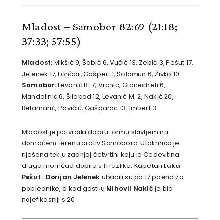
Mladost – Samobor 82:69
(21:18;
37:33; 57:55)
Mladost:
Mikšić 9, Šabić 6, Vučić 13, Zebić 3, Pešut 17,
Jelenek 17, Lončar, Gašpert 1, Solomun 6, Živko 10.
Samobor:
Levanić B. 7, Vranić, Gionecheti 6,
Mandalinić 6, Šilobod 12, Levanić M. 2, Nakić 20,
Belamarić, Pavičić, Gašparac 13, Imbert 3.
Mladost je potvrdila dobru formu slavljem na
domaćem terenu protiv Samobora. Utakmica je
riješena tek u zadnjoj četvrtini koju je Cedevitina
druga momčad dobila s 11 razlike. Kapetan
Luka
Pešut
i
Dorijan Jelenek
ubacili su po 17 poena za
pobjednike, a kod gostiju
Mihovil Nakić
je bio
najefikasniji s 20.