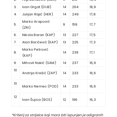
3.
Ivan Grgat (DUB)
14
264
18,9
4.
Julijan Rajić (HER)
14
249
17,8
Marko Arapović
5.
9
159
17,7
(ZRI)
6.
Nikola Baran (KAP)
13
227
17,5
7.
Alan Baričević (KAP)
13
225
17,3
Marko Petrović
8.
14
239
17,1
(KAP)
9.
Mihovil Nakić (SAM)
14
237
16,9
10
Andrija Krešić (ZAP)
14
233
16,6
.
10
Marko Nemec (POD)
14
233
16,6
.
12
Ivan Šujica (BOS)
12
196
16,3
.
*Kriterij za strijelce koji mora biti ispunjen je odigranih