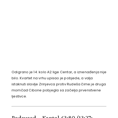
Odigrano je 14. kolo A2 lige Centar, a iznenađenja nije
bilo. Kvartet na vrhu upisao je pobjede, a valja
istaknuti slavlje Zrinjevca protiv Rudeša čime je druga
momčad Cibone pobjegla sa začelja prvenstvene
ljestivce.
Podsused – Kaptol 63:80
(13:27;