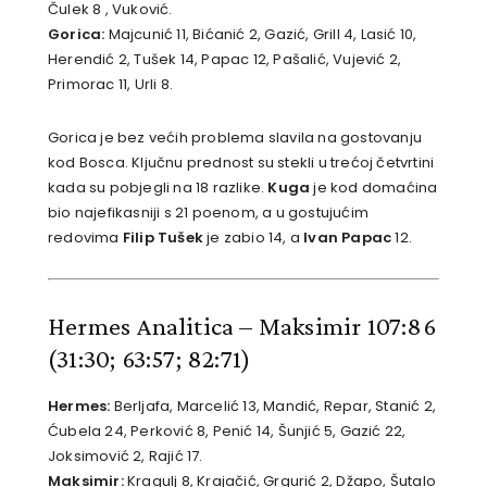
Čulek 8 , Vuković.
Gorica:
Majcunić 11, Bićanić 2, Gazić, Grill 4, Lasić 10,
Herendić 2, Tušek 14, Papac 12, Pašalić, Vujević 2,
Primorac 11, Urli 8.
Gorica je bez većih problema slavila na gostovanju
kod Bosca. Ključnu prednost su stekli u trećoj četvrtini
kada su pobjegli na 18 razlike.
Kuga
je kod domaćina
bio najefikasniji s 21 poenom, a u gostujućim
redovima
Filip Tušek
je zabio 14, a
Ivan Papac
12.
Hermes Analitica – Maksimir 107:86
(31:30; 63:57; 82:71)
Hermes:
Berljafa, Marcelić 13, Mandić, Repar, Stanić 2,
Ćubela 24, Perković 8, Penić 14, Šunjić 5, Gazić 22,
Joksimović 2, Rajić 17.
Maksimir:
Kragulj 8, Krajačić, Grgurić 2, Džapo, Šutalo