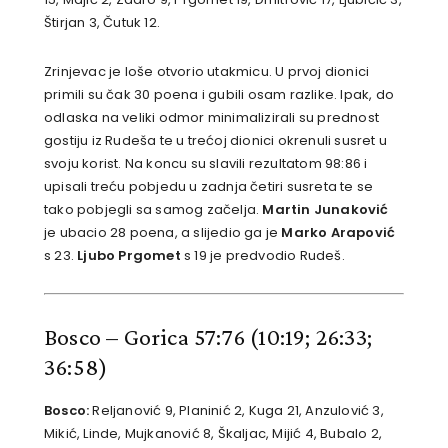
Štirjan 3, Čutuk 12.
Zrinjevac je loše otvorio utakmicu. U prvoj dionici
primili su čak 30 poena i gubili osam razlike. Ipak, do
odlaska na veliki odmor minimalizirali su prednost
gostiju iz Rudeša te u trećoj dionici okrenuli susret u
svoju korist. Na koncu su slavili rezultatom 98:86 i
upisali treću pobjedu u zadnja četiri susreta te se
tako pobjegli sa samog začelja.
Martin Junaković
je ubacio 28 poena, a slijedio ga je
Marko Arapović
s 23.
Ljubo Prgomet
s 19 je predvodio Rudeš.
Bosco – Gorica 57:76
(10:19; 26:33;
36:58)
Bosco:
Reljanović 9, Planinić 2, Kuga 21, Anzulović 3,
Mikić, Linde, Mujkanović 8, Škaljac, Mijić 4, Bubalo 2,