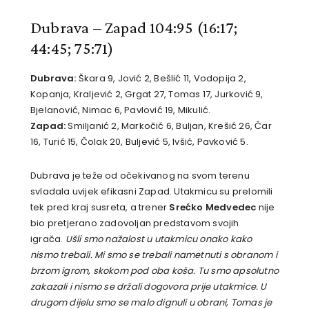
Dubrava – Zapad 104:95
(16:17;
44:45; 75:71)
Dubrava:
Škara 9, Jović 2, Bešlić 11, Vodopija 2,
Kopanja, Kraljević 2, Grgat 27, Tomas 17, Jurković 9,
Bjelanović, Nimac 6, Pavlović 19, Mikulić.
Zapad:
Smiljanić 2, Markočić 6, Buljan, Krešić 26, Čar
16, Turić 15, Čolak 20, Buljević 5, Ivšić, Pavković 5.
Dubrava je teže od očekivanog na svom terenu
svladala uvijek efikasni Zapad. Utakmicu su prelomili
tek pred kraj susreta, a trener
Srećko Medvedec
nije
bio pretjerano zadovoljan predstavom svojih
igrača.
Ušli smo nažalost u utakmicu onako kako
nismo trebali. Mi smo se trebali nametnuti s obranom i
brzom igrom, skokom pod oba koša. Tu smo apsolutno
zakazali i nismo se držali dogovora prije utakmice. U
drugom dijelu smo se malo dignuli u obrani, Tomas je