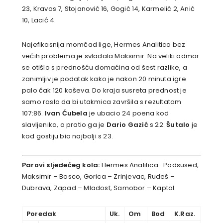
23, Kravos 7, Stojanović 16, Gogić 14, Karmelić 2, Anić
10, Lacić 4.
Najefikasnija momčad lige, Hermes Analitica bez
većih problema je svladala Maksimir. Na veliki odmor
se otišlo s prednošću domaćina od šest razlike, a
zanimljiv je podatak kako je nakon 20 minuta igre
palo čak 120 koševa. Do kraja susreta prednost je
samo rasla da bi utakmica završila s rezultatom
107:86.
Ivan Ćubela
je ubacio 24 poena kod
slavljenika, a pratio ga je
Dario Gazić
s 22.
Šutalo
je
kod gostiju bio najbolji s 23.
Parovi sljedećeg kola:
Hermes Analitica- Podsused,
Maksimir – Bosco, Gorica – Zrinjevac, Rudeš –
Dubrava, Zapad – Mladost, Samobor – Kaptol.
Poredak
Uk.
Om
Bod
K.Raz.