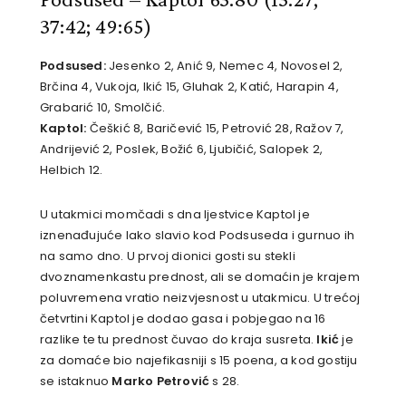
37:42; 49:65)
Podsused:
Jesenko 2, Anić 9, Nemec 4, Novosel 2,
Brčina 4, Vukoja, Ikić 15, Gluhak 2, Katić, Harapin 4,
Grabarić 10, Smolčić.
Kaptol:
Češkić 8, Baričević 15, Petrović 28, Ražov 7,
Andrijević 2, Poslek, Božić 6, Ljubičić, Salopek 2,
Helbich 12.
U utakmici momčadi s dna ljestvice Kaptol je
iznenađujuće lako slavio kod Podsuseda i gurnuo ih
na samo dno. U prvoj dionici gosti su stekli
dvoznamenkastu prednost, ali se domaćin je krajem
poluvremena vratio neizvjesnost u utakmicu. U trećoj
četvrtini Kaptol je dodao gasa i pobjegao na 16
razlike te tu prednost čuvao do kraja susreta.
Ikić
je
za domaće bio najefikasniji s 15 poena, a kod gostiju
se istaknuo
Marko Pe
trović
s 28.