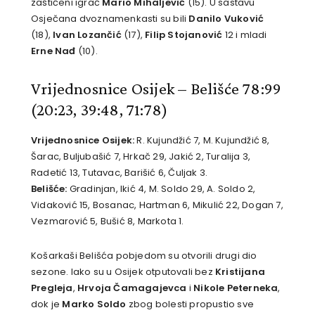
zaštićeni igrač
Mario Mihaljević
(15). U sastavu
Osječana dvoznamenkasti su bili
Danilo Vuković
(18),
Ivan Lozančić
(17),
Filip Stojanović
12 i mladi
Erne Nađ
(10).
Vrijednosnice Osijek – Belišće 78:99
(20:23, 39:48, 71:78)
Vrijednosnice Osijek:
R. Kujundžić 7, M. Kujundžić 8,
Šarac, Buljubašić 7, Hrkač 29, Jakić 2, Turalija 3,
Radetić 13, Tutavac, Barišić 6, Čuljak 3.
Belišće:
Gradinjan, Ikić 4, M. Soldo 29, A. Soldo 2,
Vidaković 15, Bosanac, Hartman 6, Mikulić 22, Dogan 7,
Vezmarović 5, Bušić 8, Markota 1.
Košarkaši Belišća pobjedom su otvorili drugi dio
sezone. Iako su u Osijek otputovali bez
Kristijana
Pregleja
,
Hrvoja Čamagajevca
i
Nikole Peterneka
,
dok je
Marko Soldo
zbog bolesti propustio sve