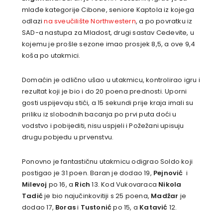
mlađe kategorije Cibone, seniore Kaptola iz kojega
odlazi
na sveučilište Northwestern
, a po povratku iz
SAD-a nastupa za Mladost, drugi sastav Cedevite, u
kojemu je prošle sezone imao prosjek 8,5, a ove 9,4
koša po utakmici.
Domaćin je odlično ušao u utakmicu, kontrolirao igru i
rezultat koji je bio i do 20 poena prednosti. Uporni
gosti uspijevaju stići, a 15 sekundi prije kraja imali su
priliku iz slobodnih bacanja po prvi puta doći u
vodstvo i pobijediti, nisu uspjeli i Požežani upisuju
drugu pobjedu u prvenstvu.
Ponovno je fantastičnu utakmicu odigrao Soldo koji
postigao je 31 poen. Baran je dodao 19,
Pejnović
i
Milevoj
po 16, a
Rich
13. Kod Vukovaraca
Nikola
Tadić
je bio najučinkovitiji s 25 poena,
Madžar
je
dodao 17,
Boras
i
Tustonić
po 15, a
Katavić
12.