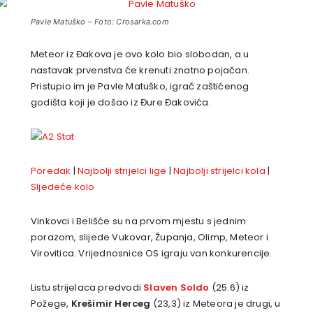
Pavle Matuško – Foto: Crosarka.com
Meteor iz Đakova je ovo kolo bio slobodan, a u
nastavak prvenstva će krenuti znatno pojačan.
Pristupio im je Pavle Matuško, igrač zaštićenog
godišta koji je došao iz Đure Đakovića.
Poredak
|
Najbolji strijelci lige
|
Najbolji strijelci kola
|
Sljedeće kolo
Vinkovci i Belišće su na prvom mjestu s jednim
porazom, slijede Vukovar, Županja, Olimp, Meteor i
Virovitica. Vrijednosnice OS igraju van konkurencije.
Listu strijelaca predvodi
Slaven Soldo
(25.6) iz
Požege,
Krešimir Herceg
(23,3) iz Meteora je drugi, u