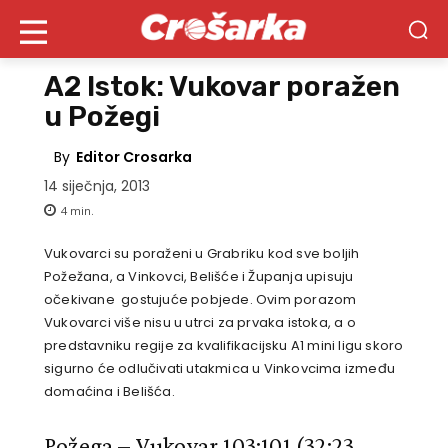
A2 Istok: Vukovar poražen
u Požegi
By
Editor Crosarka
14 siječnja, 2013
4
min.
Vukovarci su poraženi u Grabriku kod sve boljih
Požežana, a Vinkovci, Belišće i Županja upisuju
očekivane gostujuće pobjede. Ovim porazom
Vukovarci više nisu u utrci za prvaka istoka, a o
predstavniku regije za kvalifikacijsku A1 mini ligu skoro
sigurno će odlučivati utakmica u Vinkovcima između
domaćina i Belišća.
Požega – Vukovar 103:101
(32:23,