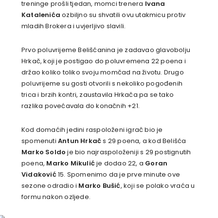
treninge prošli tjedan, momci trenera
Ivana
Katalenića
ozbiljno su shvatili ovu utakmicu protiv
mladih Brokera i uvjerljivo slavili.
Prvo poluvrijeme Belišćanina je zadavao glavobolju
Hrkač, koji je postigao do poluvremena 22 poena i
držao koliko toliko svoju momčad na životu. Drugo
poluvrijeme su gosti otvorili s nekoliko pogođenih
trica i brzih kontri, zaustavila Hrkača pa se tako
razlika povećavala do konačnih +21.
Kod domaćih jedini raspoloženi igrač bio je
spomenuti
Antun Hrkač
s 29 poena, a kod Belišća
Marko Soldo
je bio najraspoloženiji s 29 postignutih
poena,
Marko Mikulić
je dodao 22, a
Goran
Vidaković
15. Spomenimo da je prve minute ove
sezone odradio i
Marko Bušić
, koji se polako vraća u
formu nakon ozljede.