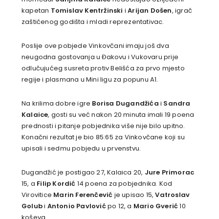
kapetan
Tomislav Kentržinski
i
Arijan Došen
, igrač
zaštićenog godišta i mladi reprezentativac.
Poslije ove pobjede Vinkovčani imaju još dva
neugodna gostovanja u Đakovu i Vukovaru prije
odlučujućeg susreta protiv Belišća za prvo mjesto
regije i plasmana u Mini ligu za popunu A1.
Na krilima dobre igre
Borisa Dugandžića
i
Sandra
Kalaice
, gosti su već nakon 20 minuta imali 19 poena
prednosti i pitanje pobjednika više nije bilo upitno.
Konačni rezultat je bio 85:65 za Vinkovčane koji su
upisali i sedmu pobjedu u prvenstvu.
Dugandžić je postigao 27, Kalaica 20,
Jure Primorac
15, a
Filip Kordić
14 poena za pobjednika. Kod
Virovitice
Marin Ferenčević
je upisao 15,
Vatroslav
Golub
i
Antonio Pavlović
po 12, a
Mario Gverić
10
koševa.