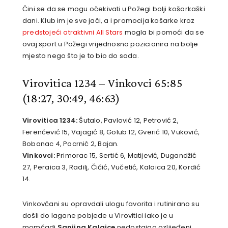
Čini se da se mogu očekivati u Požegi bolji košarkaški
dani. Klub im je sve jači, a i promocija košarke kroz
predstojeći atraktivni All Stars
mogla bi pomoći da se
ovaj sport u Požegi vrijednosno pozicionira na bolje
mjesto nego što je to bio do sada.
Virovitica 1234 – Vinkovci 65:85
(18:27, 30:49, 46:63)
Virovitica 1234:
Šutalo, Pavlović 12, Petrović 2,
Ferenčević 15, Vajagić 8, Golub 12, Gverić 10, Vuković,
Bobanac 4, Pocrnić 2, Bajan.
Vinkovci:
Primorac 15, Sertić 6, Matijević, Dugandžić
27, Peraica 3, Radilj, Čičić, Vučetić, Kalaica 20, Kordić
14.
Vinkovčani su opravdali ulogu favorita i rutinirano su
došli do lagane pobjede u Virovitici iako je u
momčadi
Sanjina Kalaice
nedostajao ozlijeđeni