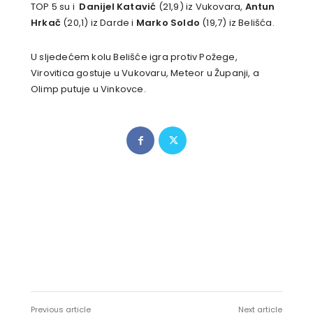
TOP 5 su i
Danijel Katavić
(21,9) iz Vukovara,
Antun
Hrkač
(20,1) iz Darde i
Marko Soldo
(19,7) iz Belišća.
U sljedećem kolu Belišće igra protiv Požege,
Virovitica gostuje u Vukovaru, Meteor u Županji, a
Olimp putuje u Vinkovce.
Previous article
Next article