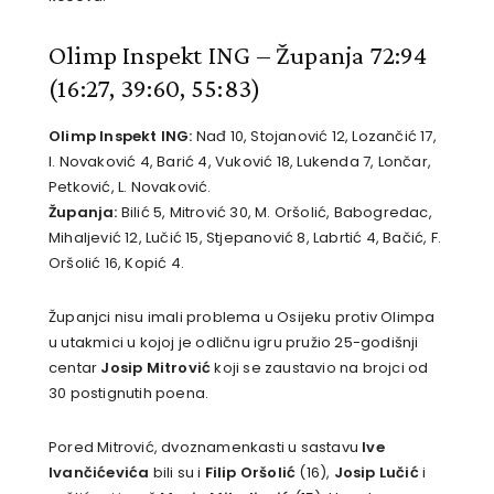
Olimp Inspekt ING – Županja 72:94
(16:27, 39:60, 55:83)
Olimp Inspekt ING:
Nađ 10, Stojanović 12, Lozančić 17,
I. Novaković 4, Barić 4, Vuković 18, Lukenda 7, Lončar,
Petković, L. Novaković.
Županja:
Bilić 5, Mitrović 30, M. Oršolić, Babogredac,
Mihaljević 12, Lučić 15, Stjepanović 8, Labrtić 4, Bačić, F.
Oršolić 16, Kopić 4.
Županjci nisu imali problema u Osijeku protiv Olimpa
u utakmici u kojoj je odličnu igru pružio 25-godišnji
centar
Josip Mitrović
koji se zaustavio na brojci od
30 postignutih poena.
Pored Mitrović, dvoznamenkasti u sastavu
Ive
Ivančićevića
bili su i
Filip Oršolić
(16),
Josip Lučić
i