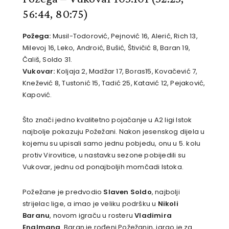
56:44, 80:75)
Požega:
Musil-Todorović, Pejnović 16, Alerić, Rich 13,
Milevoj 16, Leko, Androić, Bušić, Štivičić 8, Baran 19,
Čališ, Soldo 31.
Vukovar:
Koljaja 2, Madžar 17, Boras15, Kovačević 7,
Knežević 8, Tustonić 15, Tadić 25, Katavić 12, Pejaković,
Kapović.
Što znači jedno kvalitetno pojačanje u A2 ligi Istok
najbolje pokazuju Požežani. Nakon jesenskog dijela u
kojemu su upisali samo jednu pobjedu, onu u 5. kolu
protiv Virovitice, u nastavku sezone pobijedili su
Vukovar, jednu od ponajboljih momčadi Istoka.
Požežane je predvodio
Slaven Soldo
, najbolji
strijelac lige, a imao je veliku podršku u
Nikoli
Baranu
, novom igraču u rosteru
Vladimira
Englmana
. Baran je rođeni Požežanin, igrao je za