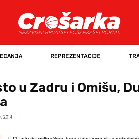
ECANJA
REPREZENTACIJE
TR
to u Zadru i Omišu, D
ja
e, 2014
U 13. kolu drugoligaškog Juga vidjeli smo dvije neizvjesne