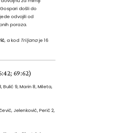
ovoljnu za mirniji
 Gospari došli do
ede odvojili od
pnih poraza.
ić
, a kod
Triljana
je 16
6:42; 69:62)
 Bulić 9, Marin 8, Mileta,
čević, Jelenković, Perić 2,