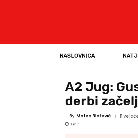
NASLOVNICA
NATJ
A2 Jug: Gus
derbi začel
By
Mateo Blažević
11 veljač
3
min.