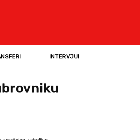
ANSFERI
INTERVJUI
ubrovniku
 završnice, uvjerljive