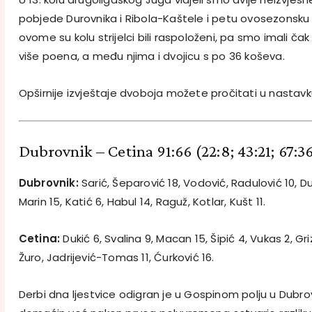
pobjede Durovnika i Ribola-Kaštele i petu ovosezonsku p
ovome su kolu strijelci bili raspoloženi, pa smo imali čak 
više poena, a među njima i dvojicu s po 36 koševa.
Opširnije izvještaje dvoboja možete pročitati u nastavk
Dubrovnik – Cetina 91:66
(22:8; 43:21; 67:3
Dubrovnik:
Sarić, Šeparović 18, Vodović, Radulović 10, Du
Marin 15, Katić 6, Habul 14, Raguž, Kotlar, Kušt 11.
Cetina:
Dukić 6, Svalina 9, Macan 15, Šipić 4, Vukas 2, Griz
Žuro, Jadrijević-Tomas 11, Ćurković 16.
Derbi dna ljestvice odigran je u Gospinom polju u Dubrov