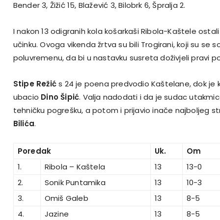
Bender 3, Žižić 15, Blažević 3, Bilobrk 6, Špralja 2.
I nakon 13 odigranih kola košarkaši Ribola-Kaštele ost
učinku. Ovoga vikenda žrtva su bili Trogirani, koji su se s
poluvremenu, da bi u nastavku susreta doživjeli pravi p
Stipe Režić
s 24 je poena predvodio Kaštelane, dok j
ubacio
Dino Šipić
. Valja nadodati i da je sudac utakmic
tehničku pogrešku, a potom i prijavio inače najboljeg st
Bilića
.
Poredak
Uk.
Om
1.
Ribola – Kaštela
13
13-0
2.
Sonik Puntamika
13
10-3
3.
Omiš Galeb
13
8-5
4.
Jazine
13
8-5