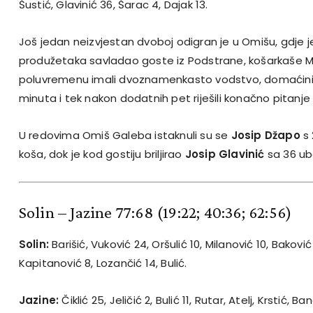
Šustić, Glavinić 36, Šarac 4, Dajak 13.
Još jedan neizvjestan dvoboj odigran je u Omišu, gdje 
produžetaka savladao goste iz Podstrane, košarkaše Mi
poluvremenu imali dvoznamenkasto vodstvo, domaćini s
minuta i tek nakon dodatnih pet riješili konačno pitanje
U redovima Omiš Galeba istaknuli su se
Josip Džapo
s 
koša, dok je kod gostiju briljirao
Josip Glavinić
sa 36 ub
Solin – Jazine 77:68
(19:22; 40:36; 62:56)
Solin:
Barišić, Vuković 24, Oršulić 10, Milanović 10, Baković 
Kapitanović 8, Lozančić 14, Bulić.
Jazine:
Čiklić 25, Jeličić 2, Bulić 11, Rutar, Atelj, Krstić, Ba