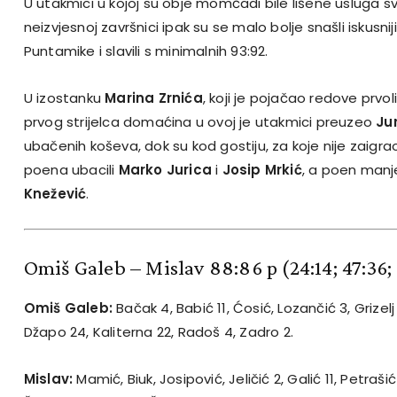
U utakmici u kojoj su obje momčadi bile lišene usluga svoj
neizvjesnoj završnici ipak su se malo bolje snašli iskusnij
Puntamike i slavili s minimalnih 93:92.
U izostanku
Marina Zrnića
, koji je pojačao redove prvo
prvog strijelca domaćina u ovoj je utakmici preuzeo
Ju
ubačenih koševa, dok su kod gostiju, za koje nije zaigr
poena ubacili
Marko Jurica
i
Josip Mrkić
, a poen manj
Knežević
.
Omiš Galeb – Mislav 88:86 p
(24:14; 47:36
Omiš Galeb:
Bačak 4, Babić 11, Ćosić, Lozančić 3, Grizelj 
Džapo 24, Kaliterna 22, Radoš 4, Zadro 2.
Mislav:
Mamić, Biuk, Josipović, Jeličić 2, Galić 11, Petrašić