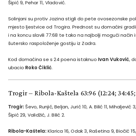
Šipić 9, Pehar 11, Vladović.
Solinjani su protiv Jazina stigli do pete ovosezonske po
mjesto ljestvice od Trogira. Prednost su domaćini grad
i na koncu slavili 77:68 te tako na najbolji mogući način is
šutersko raspoloženje gostiju iz Zadra.
Kod domaćina se s 24 poena istaknuo
Ivan Vuković
, d
ubacio
Roko Čiklić
.
Trogir – Ribola-Kaštela 63:96
(12:24; 34:45
Trogir:
Ševo, Runjić, Beljan, Jurić 10, A. Bilić 11, Mihaljević 3,
Šipić 29, Validžić, J. Bilić 2.
Ribola-Kaštela:
Klarica 16, Odak 3, Rašetina 9, Biočić 15,