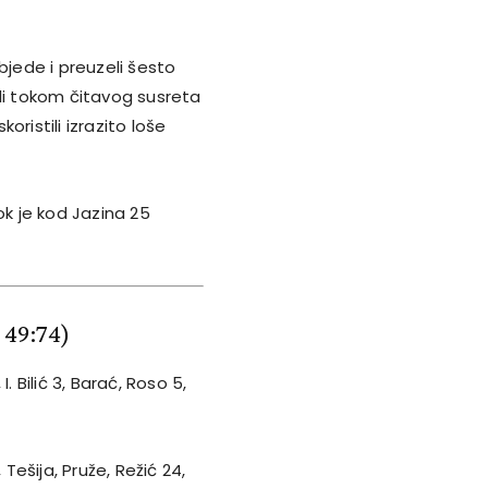
bjede i preuzeli šesto
ili tokom čitavog susreta
koristili izrazito loše
ok je kod Jazina 25
; 49:74)
 I. Bilić 3, Barać, Roso 5,
 Tešija, Pruže, Režić 24,