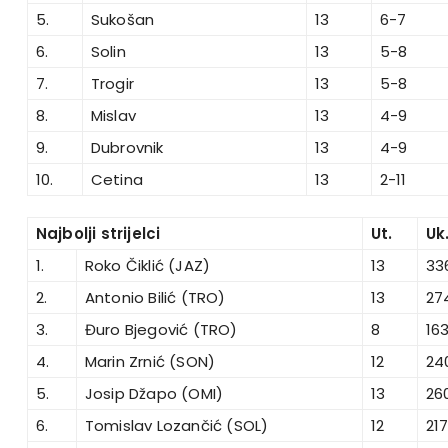
5.
Sukošan
13
6-7
6.
Solin
13
5-8
7.
Trogir
13
5-8
8.
Mislav
13
4-9
9.
Dubrovnik
13
4-9
10.
Cetina
13
2-11
Najbolji strijelci
Ut.
Uk
1.
Roko Čiklić (JAZ)
13
33
2.
Antonio Bilić (TRO)
13
27
3.
Đuro Bjegović (TRO)
8
16
4.
Marin Zrnić (SON)
12
24
5.
Josip Džapo (OMI)
13
26
6.
Tomislav Lozančić (SOL)
12
21