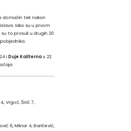
je domaćin tek nakon
slava. Iako su u prvom
u to prosuli u drugih 20
 pobjednika.
24 i
Duje Kaliterna
s 22
ačaja.
4, Vrgoć, Širić 7,
nović 6, Mlinar 4, Baričević,