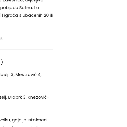
objedu Solina. I u
11 igrača s ubačenih 20 ili
u.
6)
belj 13, Meštrović 4,
elj, Bilobrk 3, Knezović-
niku, gdje je istoimeni