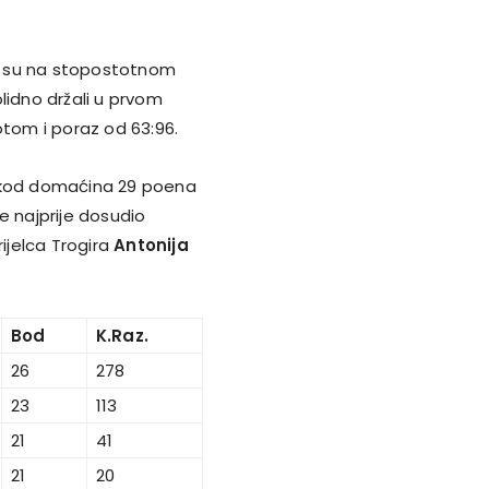
ali su na stopostotnom
olidno držali u prvom
otom i poraz od 63:96.
e kod domaćina 29 poena
e najprije dosudio
rijelca Trogira
Antonija
Bod
K.Raz.
26
278
23
113
21
41
21
20