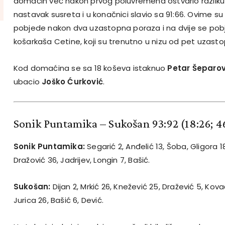
domaćin već nakon prvog poluvremena ostvario razliku d
nastavak susreta i u konačnici slavio sa 91:66. Ovime su
pobjede nakon dva uzastopna poraza i na dvije se pobj
košarkaša Cetine, koji su trenutno u nizu od pet uzasto
Kod domaćina se sa 18 koševa istaknuo
Petar Šeparov
ubacio
Joško Ćurković
.
Sonik Puntamika – Sukošan 93:92
(18:26; 4
Sonik Puntamika:
Segarić 2, Anđelić 13, Šoba, Gligora 18,
Dražović 36, Jadrijev, Longin 7, Bašić.
Sukošan:
Dijan 2, Mrkić 26, Knežević 25, Dražević 5, Kova
Jurica 26, Bašić 6, Dević.