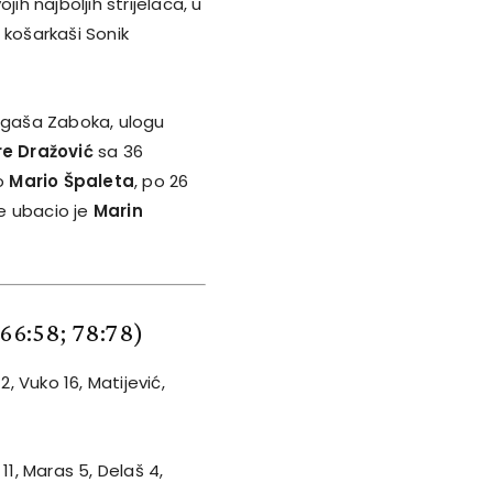
ih najboljih strijelaca, u
i košarkaši Sonik
ligaša Zaboka, ulogu
re Dražović
sa 36
ao
Mario Špaleta
, po 26
e ubacio je
Marin
; 66:58; 78:78)
2, Vuko 16, Matijević,
 11, Maras 5, Delaš 4,