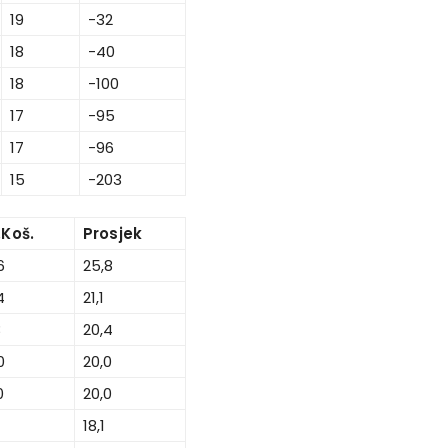
19
-32
18
-40
18
-100
17
-95
17
-96
15
-203
.Koš.
Prosjek
6
25,8
4
21,1
3
20,4
0
20,0
0
20,0
7
18,1