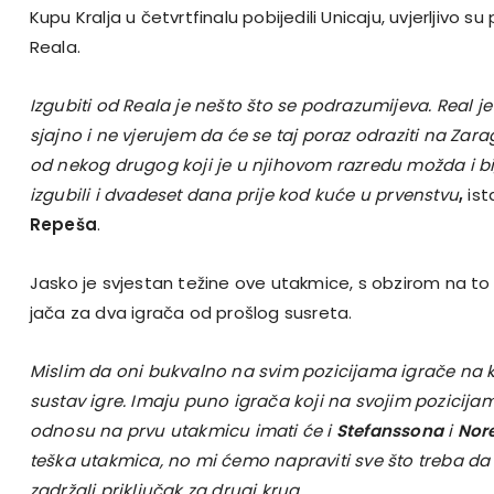
Kupu Kralja u četvrtfinalu pobijedili Unicaju, uvjerljivo s
Reala.
Izgubiti od Reala je nešto što se podrazumijeva. Real j
sjajno i ne vjerujem da će se taj poraz odraziti na Zara
od nekog drugog koji je u njihovom razredu možda i bi
izgubili i dvadeset dana prije kod kuće u prvenstvu
,
ist
Repeša
.
Jasko je svjestan težine ove utakmice, s obzirom na to
jača za dva igrača od prošlog susreta.
Mislim da oni bukvalno na svim pozicijama igrače na k
sustav igre. Imaju puno igrača koji na svojim pozicija
odnosu na prvu utakmicu imati će i
Stefanssona
i
Nore
teška utakmica, no mi ćemo napraviti sve što treba da bi
zadržali priključak za drugi krug.