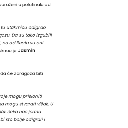
u poraženi u polufinalu od
e tu utakmicu odigrao
gozu. Da su tako izgubili
, no od Reala su oni
aknuo je
Jasmin
 da će Zaragoza biti
oje mogu prisloniti
ma mogu stvarati višak. U
la
. čeka nas jedna
 što bolje odigrali i