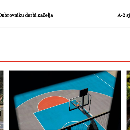
Dubrovniku derbi začelja
A-2 s