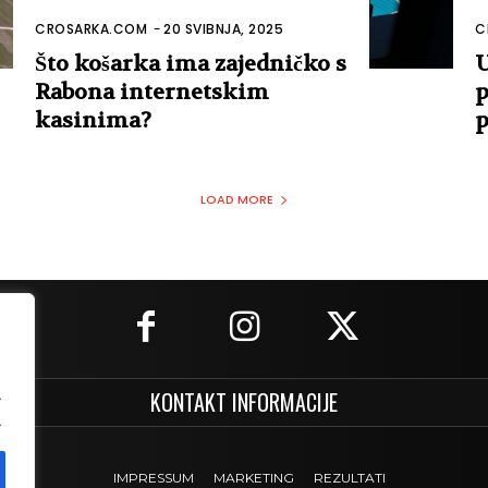
CROSARKA.COM
-
20 SVIBNJA, 2025
C
Što košarka ima zajedničko s
U
Rabona internetskim
p
kasinima?
p
LOAD MORE
.
KONTAKT INFORMACIJE
.
IMPRESSUM
MARKETING
REZULTATI