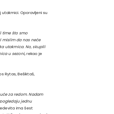
j utakmici. Oporavljeni su
i time što smo
ti mislim da nas neće
ka utakmica. No, skupili
mica u sezoni
,
rekao je
s Rytas, Bešiktaš,
 kuće za redom. Nadam
a pogledaju jednu
edevita ima šest