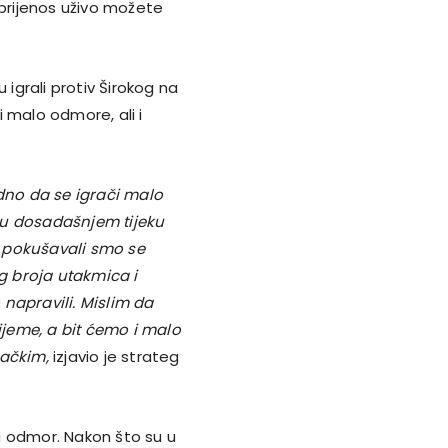
 prijenos uživo možete
 igrali protiv Širokog na
 malo odmore, ali i
no da se igrači malo
 u dosadašnjem tijeku
 pokušavali smo se
og broja utakmica i
napravili. Mislim da
rijeme, a bit ćemo i malo
dačkim,
izjavio je strateg
a odmor. Nakon što su u