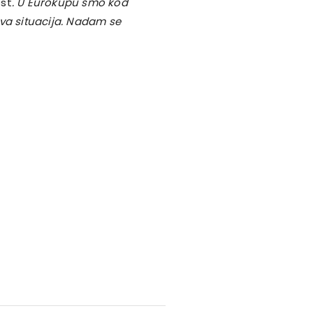
ost
. U Eurokupu smo kod
kva situacija. Nadam se