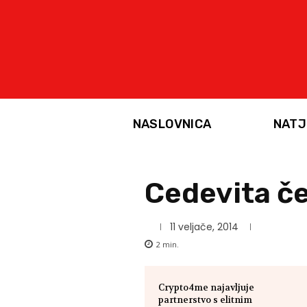
NASLOVNICA
NATJ
Cedevita č
11 veljače, 2014
2
min.
Crypto4me najavljuje
partnerstvo s elitnim