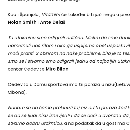
Kao i Španjolci,
Vitamini
će također biti jači nego u prvo
Nolan Smith
i
Ante Delaš
.
Tu utakmicu smo odigrali odlično. Mislim da smo dobil
nametnuli naš ritam i ako ga uspijemo opet uspostavi
moći pratiti. S obzirom na naše probleme, bila je to teš
smo se i stvarno smo odigrali jednu od najboljih utak
centar Cedevite
Miro Bilan.
Cedevita u Domu sportova ima tri poraza u nizu(Lietuvo
Cibona).
Nadam se da ćemo prekinuti taj niz od tri poraza kod
se da se ljudi nisu iznevjerili i da će doći u dvoranu d
stvarno dobru utakmicu,
a na podatak da u gostima C