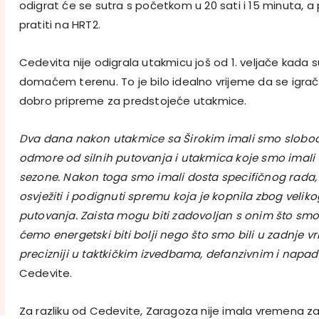
odigrat će se sutra s početkom u 20 sati i 15 minuta, a
pratiti na HRT2.
Cedevita nije odigrala utakmicu još od 1. veljače kada su
domaćem terenu. To je bilo idealno vrijeme da se igrači
dobro pripreme za predstojeće utakmice.
Dva dana nakon utakmice sa Širokim imali smo slobod
odmore od silnih putovanja i utakmica koje smo imali
sezone. Nakon toga smo imali dosta specifičnog rada,
osvježiti i podignuti spremu koja je kopnila zbog velik
putovanja. Zaista mogu biti zadovoljan s onim što smo 
ćemo energetski biti bolji nego što smo bili u zadnje v
precizniji u taktkičkim izvedbama, defanzivnim i napa
Cedevite.
Za razliku od Cedevite, Zaragoza nije imala vremena z