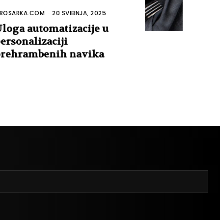
ROSARKA.COM
-
20 SVIBNJA, 2025
loga automatizacije u
ersonalizaciji
rehrambenih navika