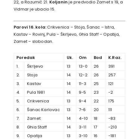
22, a Razumić 21.
Koljanin
je predvodio Zamet s 19, a
Vidmar je ubacio 15.
Parovi 16. kola:
Crikvenica – Stoja, Šanac – Istra,
Kastav – Rovinj, Pula – Škrljevo, Ghia Staff – Opatija,
Zamet – slobodan.
Poredak
Uk.
Om
Bod
K.Raz.
1.
Škrljevo
13
13-0
26
391
2.
Stoja
14
12-2
26
257
3.
Kastav
14
11-3
25
121
4.
Pula 1981
14
9-5
23
-2
5.
Crikvenica
13
9-4
22
175
6.
Šanac Karlovac
13
7-6
20
111
7.
Zamet
14
4-10
18
-83
8.
Ghia Staff
14
3-11
17
-210
9.
Opatija
13
3-10
16
-181