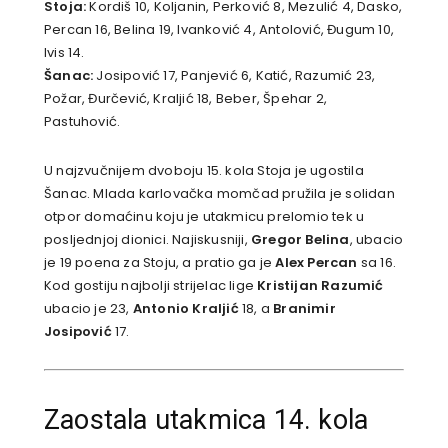
Stoja:
Kordiš 10, Koljanin, Perković 8, Mezulić 4, Dasko,
Percan 16, Belina 19, Ivanković 4, Antolović, Đugum 10,
Ivis 14.
Šanac:
Josipović 17, Panjević 6, Katić, Razumić 23,
Požar, Đurčević, Kraljić 18, Beber, Špehar 2,
Pastuhović.
U najzvučnijem dvoboju 15. kola Stoja je ugostila
Šanac. Mlada karlovačka momčad pružila je solidan
otpor domaćinu koju je utakmicu prelomio tek u
posljednjoj dionici. Najiskusniji,
Gregor Belina
, ubacio
je 19 poena za Stoju, a pratio ga je
Alex Percan
sa 16.
Kod gostiju najbolji strijelac lige
Kristijan Razumić
ubacio je 23,
Antonio Kraljić
18, a
Branimir
Josipović
17.
Zaostala utakmica 14. kola