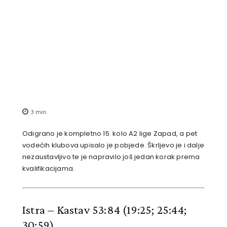
3
min.
Odigrano je kompletno 15. kolo A2 lige Zapad, a pet
vodećih klubova upisalo je pobjede. Škrljevo je i dalje
nezaustavljivo te je napravilo još jedan korak prema
kvalifikacijama.
Istra – Kastav 53:84
(19:25; 25:44;
30:59)