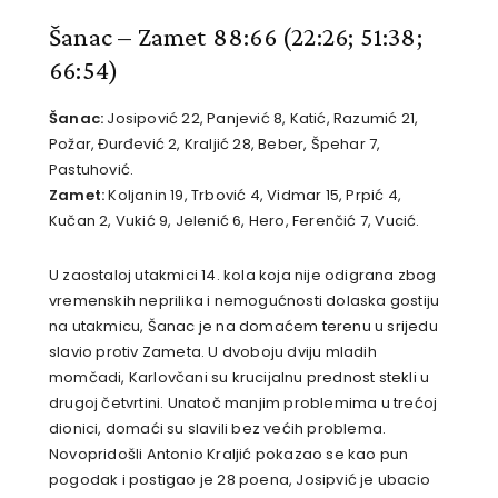
Šanac – Zamet 88:66
(22:26; 51:38;
66:54)
Šanac:
Josipović 22, Panjević 8, Katić, Razumić 21,
Požar, Đurđević 2, Kraljić 28, Beber, Špehar 7,
Pastuhović.
Zamet:
Koljanin 19, Trbović 4, Vidmar 15, Prpić 4,
Kučan 2, Vukić 9, Jelenić 6, Hero, Ferenčić 7, Vucić.
U zaostaloj utakmici 14. kola koja nije odigrana zbog
vremenskih neprilika i nemogućnosti dolaska gostiju
na utakmicu, Šanac je na domaćem terenu u srijedu
slavio protiv Zameta. U dvoboju dviju mladih
momčadi, Karlovčani su krucijalnu prednost stekli u
drugoj četvrtini. Unatoč manjim problemima u trećoj
dionici, domaći su slavili bez većih problema.
Novopridošli Antonio Kraljić pokazao se kao pun
pogodak i postigao je 28 poena, Josipvić je ubacio