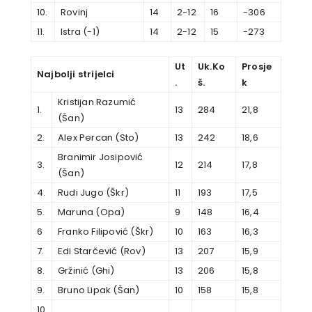
10.
Rovinj
14
2-12
16
-306
11.
Istra (-1)
14
2-12
15
-273
Ut
Uk.Ko
Prosje
Najbolji strijelci
.
š.
k
Kristijan Razumić
1.
13
284
21,8
(Šan)
2.
Alex Percan (Sto)
13
242
18,6
Branimir Josipović
3.
12
214
17,8
(Šan)
4.
Rudi Jugo (Škr)
11
193
17,5
5.
Maruna (Opa)
9
148
16,4
6
Franko Filipović (Škr)
10
163
16,3
7.
Edi Starčević (Rov)
13
207
15,9
8.
Gržinić (Ghi)
13
206
15,8
9.
Bruno Lipak (Šan)
10
158
15,8
10