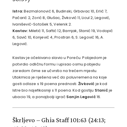
Istra:
Bezmalonović 6, Budinski, Grbavac 10, Erlić 7,
Pačarić 2, Zorić 8, Glušac, Živković 11, Licul 2, Legović,
Ivanišević-Sotošek 5, Velenik 2.
Kastav:
Miletić 11, Saftić 12, Barnjak, Stanić 19, Vodopić
6, Savić 10, Konjević 4, Prostran 6, S. Legović 16, A.
Legović.
Kastav je očekivano slavio u Poreču. Pobjedom je
potvrdio odličnu formu i upisao osmu pobjedu
zaredom čime se učvrstio na trećem mjestu.
Utakmica je riješena već do poluvremena na koje
gosti odlaze s 19 poena prednosti.
Živković
je kod
Istre bio najefikasniji s 11 poena. Kod gostiju
Stanić
je
ubacio 19, a ponajbolji igrač
Sanjin Legović
16.
Škrljevo – Ghia Staff 101:63
(24:13;