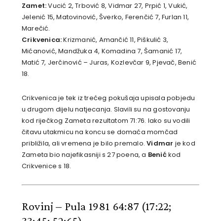
Zamet:
Vucić 2, Trbović 8, Vidmar 27, Prpić 1, Vukić,
Jelenić 15, Matovinović, Šverko, Ferenčić 7, Furlan 11,
Marečić.
Crikvenica:
Krizmanić, Amančić 11, Piškulić 3,
Mićanović, Mandžuka 4, Komadina 7, Šamanić 17,
Matić 7, Jerčinović – Juras, Kozlevčar 9, Pjevač, Benić
18.
Crikvenica je tek iz trećeg pokušaja upisala pobjedu
u drugom dijelu natjecanja. Slavili su na gostovanju
kod riječkog Zameta rezultatom 71:76. Iako su vodili
čitavu utakmicu na koncu se domaća momčad
približila, ali vremena je bilo premalo.
Vidmar
je kod
Zameta bio najefikasniji s 27 poena, a
Benić
kod
Crikvenice s 18.
Rovinj – Pula 1981 64:87
(17:22;
33:45; 52:65)