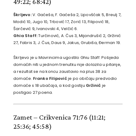
49:22; 68:42)
Škrljevo:
V. Gaćeša, F. Gaćeša 2, Lipovšćak 5, Breulj 7,
Modić 10, Jugo 10, Trbović 17, Zorić 13, Filipović 18,
Šarčević 9, Ivanovski 4, Velčić 6.
Ghia Staff:
Turčinović, A. Ćus 3, Mijandrušić 2, Gržinić
27, Fabris 3, J. Ćus, Daus 9, Jakus, Grubiša, Đerman 19.
Škrljevo je u Mavrincima ugostilo Ghiu Staff. Pobjeda
domaćih niti u jednom trenutku nije dolazila u pitanje,
a rezultat se na koncu zaustavio na plus 38 za
domaće.
Franko Filipović
je po običaju predvodio
domaće s 18 ubačaja, a kod gostiju
Gržinić
je
postigao 27 poena.
Zamet – Crikvenica 71:76
(11:21;
25:36; 45:58)