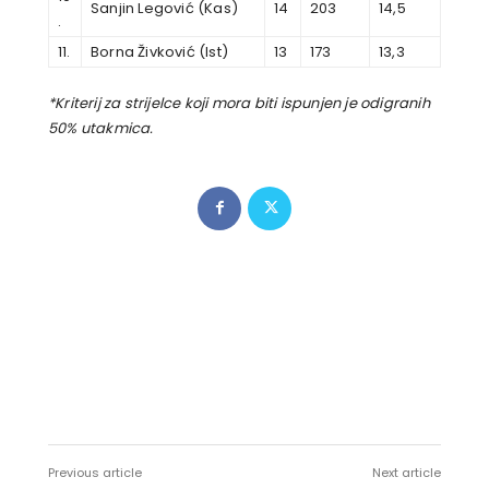
Sanjin Legović (Kas)
14
203
14,5
.
11.
Borna Živković (Ist)
13
173
13,3
*Kriterij za strijelce koji mora biti ispunjen je odigranih
50% utakmica.
Previous article
Next article