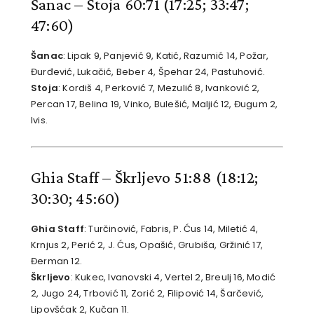
Šanac – Stoja 60:71
(17:25; 33:47;
47:60)
Šanac
: Lipak 9, Panjević 9, Katić, Razumić 14, Požar,
Đurđević, Lukačić, Beber 4, Špehar 24, Pastuhović.
Stoja
: Kordiš 4, Perković 7, Mezulić 8, Ivanković 2,
Percan 17, Belina 19, Vinko, Bulešić, Maljić 12, Đugum 2,
Ivis.
Ghia Staff – Škrljevo 51:88
(18:12;
30:30; 45:60)
Ghia Staff
: Turčinović, Fabris, P. Ćus 14, Miletić 4,
Krnjus 2, Perić 2, J. Ćus, Opašić, Grubiša, Gržinić 17,
Đerman 12.
Škrljevo
: Kukec, Ivanovski 4, Vertel 2, Breulj 16, Modić
2, Jugo 24, Trbović 11, Zorić 2, Filipović 14, Šarčević,
Lipovšćak 2, Kučan 11.