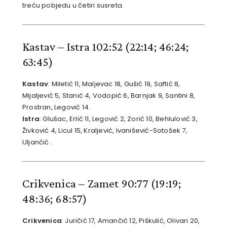
treću pobjedu u četiri susreta.
Kastav – Istra 102:52
(22:14; 46:24;
63:45)
Kastav
: Miletić 11, Maljevac 18, Gušić 19, Saftić 8,
Mijaljević 5, Stanić 4, Vodopić 6, Barnjak 9, Santini 8,
Prostran, Legović 14.
Istra
: Glušac, Erlić 11, Legović 2, Zorić 10, Behlulović 3,
Živković 4, Licul 15, Kraljević, Ivanišević-Sotošek 7,
Uljančić .
Crikvenica – Zamet 90:77
(19:19;
48:36; 68:57)
Crikvenica
: Juričić 17, Amančić 12, Piškulić, Olivari 20,