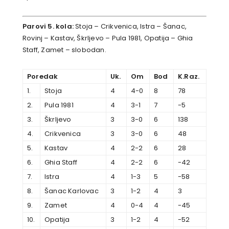
Parovi 5. kola:
Stoja – Crikvenica, Istra – Šanac,
Rovinj – Kastav, Škrljevo – Pula 1981, Opatija – Ghia
Staff, Zamet – slobodan.
Poredak
Uk.
Om
Bod
K.Raz.
1.
Stoja
4
4-0
8
78
2.
Pula 1981
4
3-1
7
-5
3.
Škrljevo
3
3-0
6
138
4.
Crikvenica
3
3-0
6
48
5.
Kastav
4
2-2
6
28
6.
Ghia Staff
4
2-2
6
-42
7.
Istra
4
1-3
5
-58
8.
Šanac Karlovac
3
1-2
4
3
9.
Zamet
4
0-4
4
-45
10.
Opatija
3
1-2
4
-52