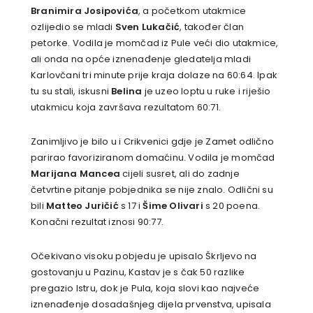
Branimira Josipovića
, a početkom utakmice
ozlijedio se mladi
Sven Lukačić
, također član
petorke. Vodila je momčad iz Pule veći dio utakmice,
ali onda na opće iznenađenje gledatelja mladi
Karlovčani tri minute prije kraja dolaze na 60:64. Ipak
tu su stali, iskusni
Belina
je uzeo loptu u ruke i riješio
utakmicu koja završava rezultatom 60:71.
Zanimljivo je bilo u i Crikvenici gdje je Zamet odlično
parirao favoriziranom domaćinu. Vodila je momčad
Marijana Mancea
cijeli susret, ali do zadnje
četvrtine pitanje pobjednika se nije znalo. Odlični su
bili
Matteo Juričić
s 17 i
Šime Olivari
s 20 poena.
Konačni rezultat iznosi 90:77.
Očekivano visoku pobjedu je upisalo Škrljevo na
gostovanju u Pazinu, Kastav je s čak 50 razlike
pregazio Istru, dok je Pula, koja slovi kao najveće
iznenađenje dosadašnjeg dijela prvenstva, upisala