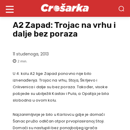
A2 Zapad: Trojac na vrhu i
dalje bez poraza
11 studenoga, 2013
2
min.
U 4. kolu A2 lige Zapad ponovno nije bilo
iznenađenja. Trojac na vrhu, Stoja, Škrljevo i
Crikvenica i dalje su bez poraza. Također, visoke
pobjede su ubilježili Kastav i Pula, a Opatija je bila
slobodna u ovom kolu.
Najzanimljivije je bilo u Karlovcu gdje je domaći
Šanac pružio odličan otpor prvoplasiranoj Stoji.
Domaći su nastupili bez ponajboljeg igrača