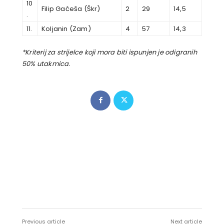
10
Filip Gaćeša (Škr)
2
29
14,5
.
11.
Koljanin (Zam)
4
57
14,3
*Kriterij za strijelce koji mora biti ispunjen je odigranih
50% utakmica.
Previous article
Next article