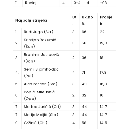
11.
Rovinj
4
0-4
4
-93
Ut
Uk.Ko
Prosje
Najbolji strijelci
.
š.
k
1.
Rudi Jugo (Škr)
3
66
22
Kristijan Razumić
2.
3
58
19,3
(Šan)
Branimir Josipović
3.
2
36
18
(Šan)
Semil Sijamhodžić
4.
4
71
17,8
(Pul)
5.
Alex Percan (Sto)
3
49
16,3
Popić-Mileusnić
6
2
32
16
(Opa)
7.
Matteo Juričić (Cri)
3
44
14,7
7.
Matija Maljić (Sto)
3
44
14,7
9.
Gržinić (Ghi)
4
58
14,5