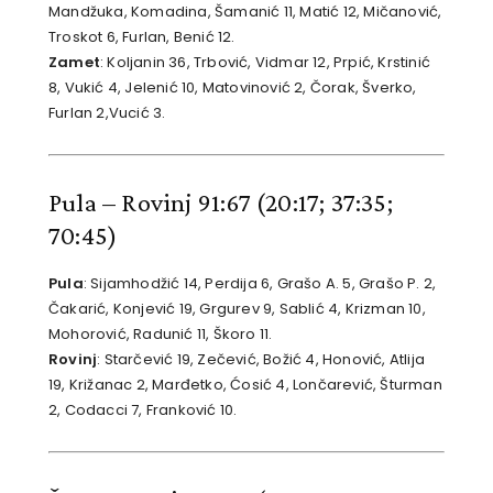
Mandžuka, Komadina, Šamanić 11, Matić 12, Mičanović,
Troskot 6, Furlan, Benić 12.
Zamet
: Koljanin 36, Trbović, Vidmar 12, Prpić, Krstinić
8, Vukić 4, Jelenić 10, Matovinović 2, Čorak, Šverko,
Furlan 2,Vucić 3.
Pula – Rovinj 91:67
(20:17; 37:35;
70:45)
Pula
: Sijamhodžić 14, Perdija 6, Grašo A. 5, Grašo P. 2,
Čakarić, Konjević 19, Grgurev 9, Sablić 4, Krizman 10,
Mohorović, Radunić 11, Škoro 11.
Rovinj
: Starčević 19, Zečević, Božić 4, Honović, Atlija
19, Križanac 2, Marđetko, Ćosić 4, Lončarević, Šturman
2, Codacci 7, Franković 10.