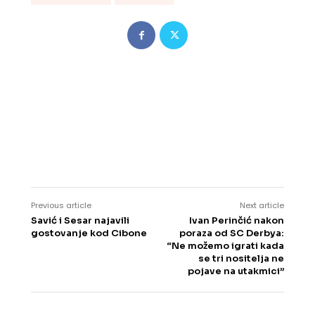
Previous article
Next article
Savić i Sesar najavili
Ivan Perinčić nakon
gostovanje kod Cibone
poraza od SC Derbya:
“Ne možemo igrati kada
se tri nositelja ne
pojave na utakmici”