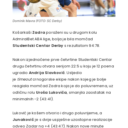
Dominik Mavra (FOTO: SC Derby)
Košarkaši
Zadra
poraženi su u drugom kolu
AdmiralBet ABA lige, bolja je bila momčad
Studentski Centar Derby
s rezultatom 94:78.
Nakon izjednačene prve četvrtine Studentski Centar
drugu četvrtinu otvara serijom 22:5 u koju je 12 poena
ugradio
Andrija Slavković
. Usljedio
je
timeout
crnogorske ekipe nakon kojeg je bolje
reagiala momčad Zadra koja je do poluvremena, uz
odličnu rolu
Uroša Lukovića
, smanjila zaostatak na
minimalnih -2 (43:41).
Luković je košem otvorio i drugo poluvrijeme, a
Junaković
je s dvije uspješne uzastopne realizacije
odveo Zadar na +4 (43:47). Nakon nove minute