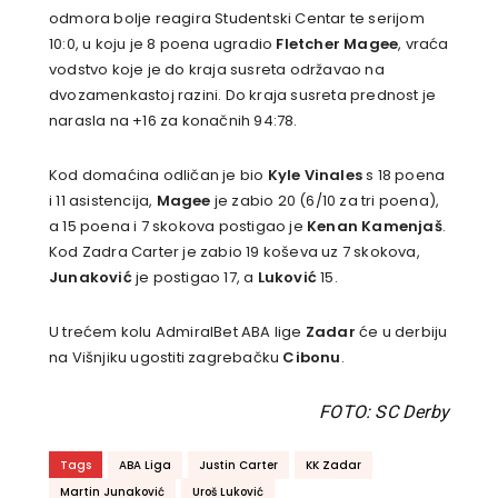
odmora bolje reagira Studentski Centar te serijom
10:0, u koju je 8 poena ugradio
Fletcher Magee
, vraća
vodstvo koje je do kraja susreta održavao na
dvozamenkastoj razini. Do kraja susreta prednost je
narasla na +16 za konačnih 94:78.
Kod domaćina odličan je bio
Kyle Vinales
s 18 poena
i 11 asistencija,
Magee
je zabio 20 (6/10 za tri poena),
a 15 poena i 7 skokova postigao je
Kenan Kamenjaš
.
Kod Zadra Carter je zabio 19 koševa uz 7 skokova,
Junaković
je postigao 17, a
Luković
15.
U trećem kolu AdmiralBet ABA lige
Zadar
će u derbiju
na Višnjiku ugostiti zagrebačku
Cibonu
.
FOTO: SC Derby
Tags
ABA Liga
Justin Carter
KK Zadar
Martin Junaković
Uroš Luković